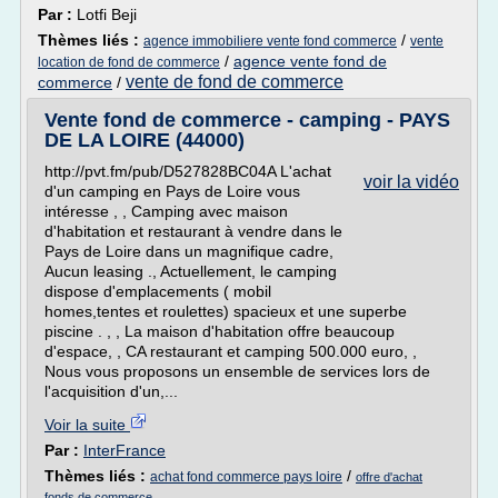
Par :
Lotfi Beji
Thèmes liés :
/
agence immobiliere vente fond commerce
vente
/
agence vente fond de
location de fond de commerce
vente de fond de commerce
commerce
/
Vente fond de commerce - camping - PAYS
DE LA LOIRE (44000)
http://pvt.fm/pub/D527828BC04A L'achat
voir la vidéo
d'un camping en Pays de Loire vous
intéresse , , Camping avec maison
d'habitation et restaurant à vendre dans le
Pays de Loire dans un magnifique cadre,
Aucun leasing ., Actuellement, le camping
dispose d'emplacements ( mobil
homes,tentes et roulettes) spacieux et une superbe
piscine . , , La maison d'habitation offre beaucoup
d'espace, , CA restaurant et camping 500.000 euro, ,
Nous vous proposons un ensemble de services lors de
l'acquisition d'un,...
Voir la suite
Par :
InterFrance
Thèmes liés :
/
achat fond commerce pays loire
offre d'achat
fonds de commerce