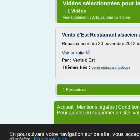
Vidéos sélectionnées pour le
1 Vidéos
→
Voir également
7 Articles
pour ce thème
Vents d'Est Restaurant alsacien 
Repas concert du 20 novembre 2013 da
Voir la suite
Par :
Vents d'Est
Thèmes liés :
vente restaurant toulouse
1 Ressources
Accueil
|
Mentions légales
|
Conditions
Pour ajouter ou supprimer un site, voi
En poursuivant votre navigation sur ce site, vous accep
d'intérêts.
En savoir plus