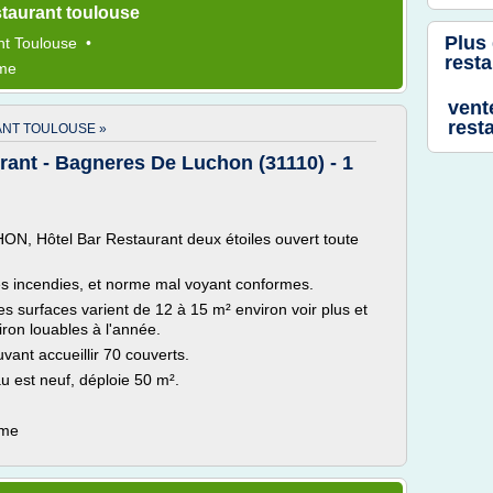
taurant toulouse
Plus
nt Toulouse
•
rest
ème
vent
rest
NT TOULOUSE »
rant - Bagneres De Luchon (31110) - 1
, Hôtel Bar Restaurant deux étoiles ouvert toute
es incendies, et norme mal voyant conformes.
 surfaces varient de 12 à 15 m² environ voir plus et
ron louables à l'année.
vant accueillir 70 couverts.
u est neuf, déploie 50 m².
ème