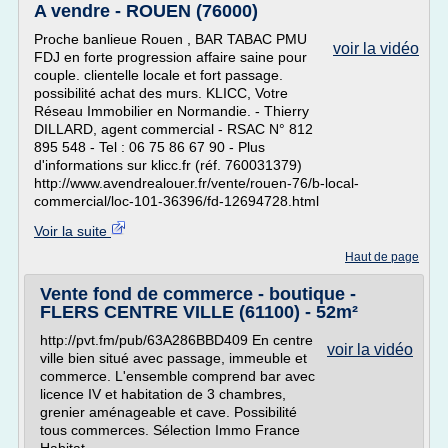
A vendre - ROUEN (76000)
Proche banlieue Rouen , BAR TABAC PMU
voir la vidéo
FDJ en forte progression affaire saine pour
couple. clientelle locale et fort passage.
possibilité achat des murs. KLICC, Votre
Réseau Immobilier en Normandie. - Thierry
DILLARD, agent commercial - RSAC N° 812
895 548 - Tel : 06 75 86 67 90 - Plus
d'informations sur klicc.fr (réf. 760031379)
http://www.avendrealouer.fr/vente/rouen-76/b-local-
commercial/loc-101-36396/fd-12694728.html
Voir la suite
Haut de page
Vente fond de commerce - boutique -
FLERS CENTRE VILLE (61100) - 52m²
http://pvt.fm/pub/63A286BBD409 En centre
voir la vidéo
ville bien situé avec passage, immeuble et
commerce. L'ensemble comprend bar avec
licence IV et habitation de 3 chambres,
grenier aménageable et cave. Possibilité
tous commerces. Sélection Immo France