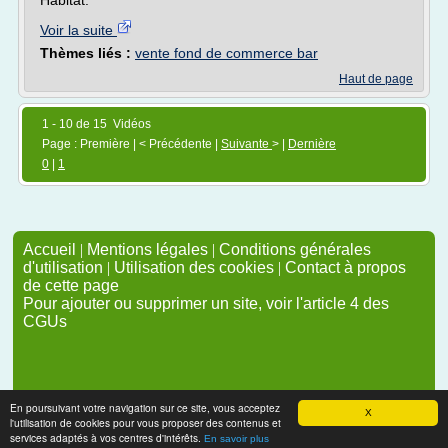
Habitat.
Voir la suite
Thèmes liés :
vente fond de commerce bar
Haut de page
1 - 10 de 15 Vidéos
Page : Première | < Précédente |
Suivante
> |
Dernière
0
|
1
Accueil
|
Mentions légales
|
Conditions générales
d'utilisation
|
Utilisation des cookies
|
Contact à propos
de cette page
Pour ajouter ou supprimer un site, voir l'article 4 des
CGUs
En poursuivant votre navigation sur ce site, vous acceptez
X
l'utilisation de cookies pour vous proposer des contenus et
services adaptés à vos centres d'intérêts.
En savoir plus