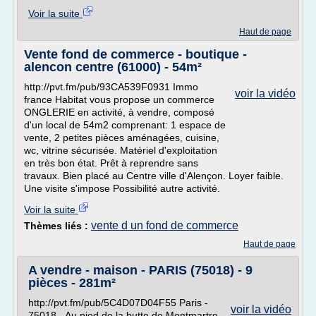
Voir la suite
Haut de page
Vente fond de commerce - boutique -
alencon centre (61000) - 54m²
http://pvt.fm/pub/93CA539F0931 Immo
voir la vidéo
france Habitat vous propose un commerce
ONGLERIE en activité, à vendre, composé
d'un local de 54m2 comprenant: 1 espace de
vente, 2 petites pièces aménagées, cuisine,
wc, vitrine sécurisée. Matériel d'exploitation
en très bon état. Prêt à reprendre sans
travaux. Bien placé au Centre ville d'Alençon. Loyer faible.
Une visite s'impose Possibilité autre activité.
Voir la suite
vente d un fond de commerce
Thèmes liés :
Haut de page
A vendre - maison - PARIS (75018) - 9
pièces - 281m²
http://pvt.fm/pub/5C4D07D04F55 Paris -
voir la vidéo
75018 - Au pied de la butte de Montmartre