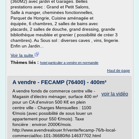
(360M2) avec jardin et Garages. Belles
prestations avec : Grand et Petit Salons,
Salle à manger, cheminées fonctionnelles,
Parquet de Hongrie, Cuisine aménagée et
équipée, 6 chambres, 2 salles de bains avec
placards, 2 salles de douche, grand dressing, grande
bibliothèque meublée et grenier ( possibilité de créer 3
chambres). Au Sous sol : diverses caves , vins, lingerie.
Enfin un Jardin...
Voir la suite
Thèmes liés :
hotel particulier a vendre en normandie
Haut de page
A vendre - FECAMP (76400) - 400m²
A vendre fonds de commerce centre ville -
voir la vidéo
Magasin d'électro ménager, surface 400 m²
pour un CA d'environ 500 K€ en plein
centre ville - Charges Mensuelles : 1100
€/mois (avec possibilité de sous louer un
appartement pour 550 €/mois). Taxe
foncière : environ 2000€/mois.
http://www.avendrealouer.fr/vente/fecamp-76/b-local-
commercial/loc-101-36680/fd-14637702.html