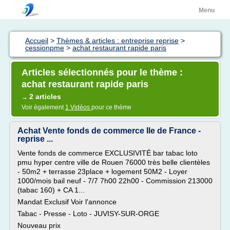
Menu
Accueil
>
Thèmes & articles : entreprise reprise
>
cessionpme
>
achat restaurant rapide paris
Articles sélectionnés pour le thème :
achat restaurant rapide paris
2 articles
→
Voir également
1 Vidéos
pour ce thème
Achat Vente fonds de commerce Ile de France -
reprise ...
Vente fonds de commerce EXCLUSIVITÉ bar tabac loto
pmu hyper centre ville de Rouen 76000 très belle clientèles
- 50m2 + terrasse 23place + logement 50M2 - Loyer
1000/mois bail neuf - 7/7 7h00 22h00 - Commission 213000
(tabac 160) + CA 1...
Mandat Exclusif Voir l'annonce
Tabac - Presse - Loto - JUVISY-SUR-ORGE
Nouveau prix