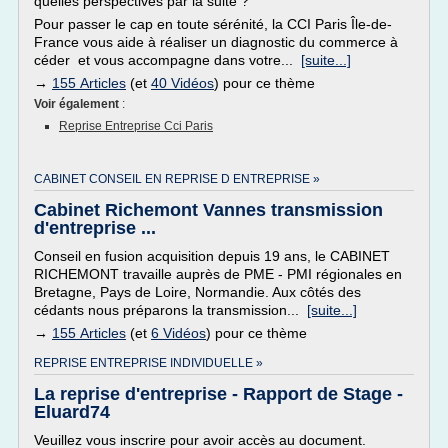
quelles perspectives par la suite ?
Pour passer le cap en toute sérénité, la CCI Paris Île-de-
France vous aide à réaliser un diagnostic du commerce à
céder et vous accompagne dans votre...
[suite...]
→
155 Articles
(et
40 Vidéos
) pour ce thème
Voir également
:
Reprise Entreprise Cci Paris
CABINET CONSEIL EN REPRISE D ENTREPRISE »
Cabinet Richemont Vannes transmission
d'entreprise ...
Conseil en fusion acquisition depuis 19 ans, le CABINET
RICHEMONT travaille auprès de PME - PMI régionales en
Bretagne, Pays de Loire, Normandie. Aux côtés des
cédants nous préparons la transmission...
[suite...]
→
155 Articles
(et
6 Vidéos
) pour ce thème
REPRISE ENTREPRISE INDIVIDUELLE »
La reprise d'entreprise - Rapport de Stage -
Eluard74
Veuillez vous inscrire pour avoir accès au document.