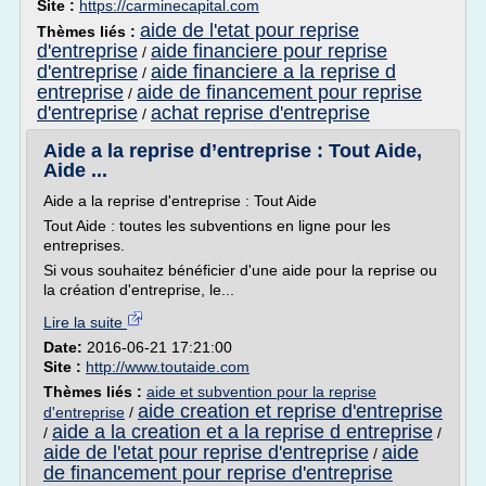
Site :
https://carminecapital.com
aide de l'etat pour reprise
Thèmes liés :
d'entreprise
aide financiere pour reprise
/
d'entreprise
aide financiere a la reprise d
/
entreprise
aide de financement pour reprise
/
d'entreprise
achat reprise d'entreprise
/
Aide a la reprise d’entreprise : Tout Aide,
Aide ...
Aide a la reprise d'entreprise : Tout Aide
Tout Aide : toutes les subventions en ligne pour les
entreprises.
Si vous souhaitez bénéficier d'une aide pour la reprise ou
la création d'entreprise, le...
Lire la suite
Date:
2016-06-21 17:21:00
Site :
http://www.toutaide.com
Thèmes liés :
aide et subvention pour la reprise
aide creation et reprise d'entreprise
d'entreprise
/
aide a la creation et a la reprise d entreprise
/
/
aide de l'etat pour reprise d'entreprise
aide
/
de financement pour reprise d'entreprise