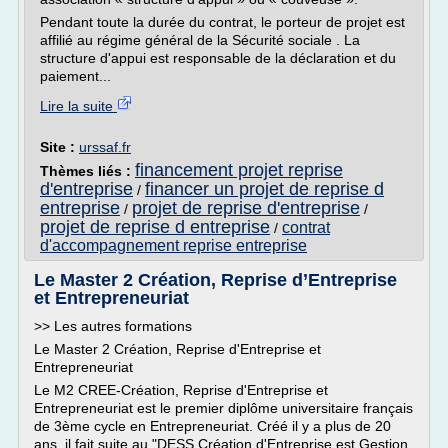
Pendant toute la durée du contrat, le porteur de projet est
affilié au régime général de la Sécurité sociale . La
structure d'appui est responsable de la déclaration et du
paiement...
Lire la suite
Site :
urssaf.fr
financement projet reprise
Thèmes liés :
d'entreprise
financer un projet de reprise d
/
entreprise
projet de reprise d'entreprise
/
/
projet de reprise d entreprise
contrat
/
d'accompagnement reprise entreprise
Le Master 2 Création, Reprise d’Entreprise
et Entrepreneuriat
>> Les autres formations
Le Master 2 Création, Reprise d'Entreprise et
Entrepreneuriat
Le M2 CREE-Création, Reprise d'Entreprise et
Entrepreneuriat est le premier diplôme universitaire français
de 3ème cycle en Entrepreneuriat. Créé il y a plus de 20
ans, il fait suite au "DESS Création d'Entreprise est Gestion