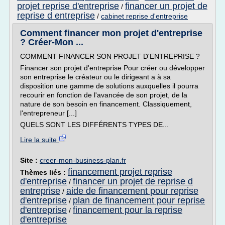
projet reprise d'entreprise
financer un projet de
/
reprise d entreprise
/
cabinet reprise d'entreprise
Comment financer mon projet d'entreprise
? Créer-Mon ...
COMMENT FINANCER SON PROJET D'ENTREPRISE ?
Financer son projet d'entreprise Pour créer ou développer
son entreprise le créateur ou le dirigeant a à sa
disposition une gamme de solutions auxquelles il pourra
recourir en fonction de l'avancée de son projet, de la
nature de son besoin en financement. Classiquement,
l'entrepreneur [...]
QUELS SONT LES DIFFÉRENTS TYPES DE...
Lire la suite
Site :
creer-mon-business-plan.fr
financement projet reprise
Thèmes liés :
d'entreprise
financer un projet de reprise d
/
entreprise
aide de financement pour reprise
/
d'entreprise
plan de financement pour reprise
/
d'entreprise
financement pour la reprise
/
d'entreprise