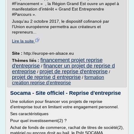
#Financement » , la Région Grand Est ouvre un appel à
manifestation d'intérêt « Grand Est Entreprendre
#Parcours ».
Jusqu'au 2 octobre 2017, le dispositif cofinancé par
l'Union européenne permettra aux créateurs et
repreneurs...
Lire la suite
Site :
http://europe-en-alsace.eu
financement projet reprise
Thèmes liés :
d'entreprise
financer un projet de reprise d
/
entreprise
projet de reprise d'entreprise
/
/
projet de reprise d entreprise
formation
/
creation reprise d'entreprise
Socama - Site officiel - Reprise d'entreprise
Une solution pour financer vos projets de reprise
d'entreprise tout en limitant votre engagement personnel.
Ses caractéristiques
Pour quel investissement(2) ?
Achat de fonds de commerce, rachat de titres de société(2),
matériel ou encore droit au bail, le Prêt SOCAMA