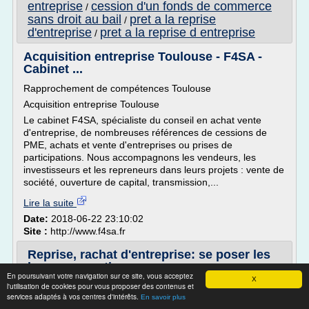
entreprise
cession d'un fonds de commerce
/
sans droit au bail
pret a la reprise
/
d'entreprise
pret a la reprise d entreprise
/
Acquisition entreprise Toulouse - F4SA -
Cabinet ...
Rapprochement de compétences Toulouse
Acquisition entreprise Toulouse
Le cabinet F4SA, spécialiste du conseil en achat vente
d'entreprise, de nombreuses références de cessions de
PME, achats et vente d'entreprises ou prises de
participations. Nous accompagnons les vendeurs, les
investisseurs et les repreneurs dans leurs projets : vente de
société, ouverture de capital, transmission,...
Lire la suite
Date:
2018-06-22 23:10:02
Site :
http://www.f4sa.fr
Reprise, rachat d'entreprise: se poser les
bonnes questions
En poursuivant votre navigation sur ce site, vous acceptez
X
l'utilisation de cookies pour vous proposer des contenus et
Avant tout projet de reprise ou de rachat d'entreprise,
services adaptés à vos centres d'intérêts.
mieux vaut se poser les bonnes questions pour optimiser
En savoir plus