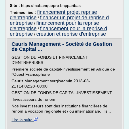
Site :
https://mabanquepro.bnpparibas
financement projet reprise
Thèmes liés :
d'entreprise
financer un projet de reprise d
/
entreprise
financement pour la reprise
/
d'entreprise
financement pour la reprise d
/
entreprise
creation et reprise d'entreprise
/
Cauris Management - Société de Gestion
de Capital ...
GESTION DE FONDS ET FINANCEMENT
D'ENTREPRISES
Première société de capital-investissement en Afrique de
l'Ouest Francophone
Cauris Management sergioadmin 2018-03-
21T14:02:28+00:00
GESTION DE FONDS DE CAPITAL-INVESTISSEMENT
Investisseurs de renom
Nos investisseurs sont des institutions financières de
renom à vocation régionale et / ou internationale. Ils...
Lire la suite