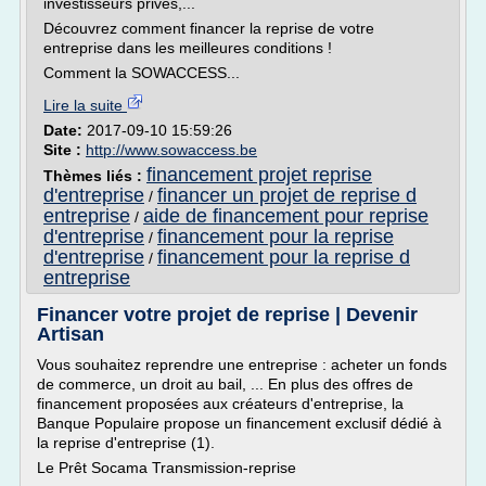
investisseurs privés,...
Découvrez comment financer la reprise de votre
entreprise dans les meilleures conditions !
Comment la SOWACCESS...
Lire la suite
Date:
2017-09-10 15:59:26
Site :
http://www.sowaccess.be
financement projet reprise
Thèmes liés :
d'entreprise
financer un projet de reprise d
/
entreprise
aide de financement pour reprise
/
d'entreprise
financement pour la reprise
/
d'entreprise
financement pour la reprise d
/
entreprise
Financer votre projet de reprise | Devenir
Artisan
Vous souhaitez reprendre une entreprise : acheter un fonds
de commerce, un droit au bail, ... En plus des offres de
financement proposées aux créateurs d'entreprise, la
Banque Populaire propose un financement exclusif dédié à
la reprise d'entreprise (1).
Le Prêt Socama Transmission-reprise