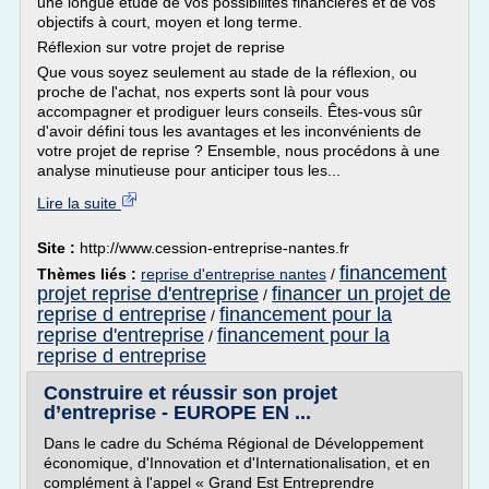
une longue étude de vos possibilités financières et de vos
objectifs à court, moyen et long terme.
Réflexion sur votre projet de reprise
Que vous soyez seulement au stade de la réflexion, ou
proche de l'achat, nos experts sont là pour vous
accompagner et prodiguer leurs conseils. Êtes-vous sûr
d'avoir défini tous les avantages et les inconvénients de
votre projet de reprise ? Ensemble, nous procédons à une
analyse minutieuse pour anticiper tous les...
Lire la suite
Site :
http://www.cession-entreprise-nantes.fr
financement
Thèmes liés :
reprise d'entreprise nantes
/
projet reprise d'entreprise
financer un projet de
/
reprise d entreprise
financement pour la
/
reprise d'entreprise
financement pour la
/
reprise d entreprise
Construire et réussir son projet
d’entreprise - EUROPE EN ...
Dans le cadre du Schéma Régional de Développement
économique, d'Innovation et d'Internationalisation, et en
complément à l'appel « Grand Est Entreprendre