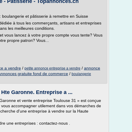
e - Pâtisserie - Topannonces.ch
boulangerie et pâtisserie à remettre en Suisse
édiée à tous les commerçants, artisans et entreprises
dans les meilleures conditions.
e et vous lancez à votre propre compte vous tente? Vous
re propre patron? Vous...
ce a vendre
/
/
annonce
petite annonce entreprise a vendre
annonces gratuite fond de commerce
/
boulangerie
Hte Garonne. Entreprise a ...
 Garonne et vente entreprise Toulouse 31 » est conçue
e et vous accompagner utilement dans vos démarches de
echerche d'une entreprise à vendre sur la Haute
dre une entreprises : contactez-nous .