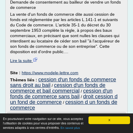
Demande de consentement au bailleur de vendre un fonds
de commerce
La vente d'un fonds de commerce dite aussi cession de
fonds est réglementée par les articles L.141-1 et suivants
du Code de commerce. L'article 35-1 du décret du 30
septembre 1953 complète la règle, à propos des baux
commerciaux, en précisant que sont nulles les clauses qui
interdisent au locataire de céder son bail "à l'acquéreur de
son fonds de commerce ou de son entreprise". Cette
disposition est d'ordre public....
Lire la suite
Site :
https://www.modele-lettre.com
cession d'un fonds de commerce
Thèmes liés :
sans droit au bail
cession d'un fonds de
/
commerce et bail commercial
cession d'un
/
fonds de commerce sans bail
droit cession d
/
un fond de commerce
cession d un fonds de
/
commerce
Modèles de lettres pour Cession bail rural
En poursuivant votre navigation sur ce site, vous acceptez
X
- Modele-lettre.com
l'utilisation de cookies pour vous proposer des contenus et
services adaptés à vos centres d'intérêts.
En savoir plus
La vente d'un fonds de commerce dite aussi cession de