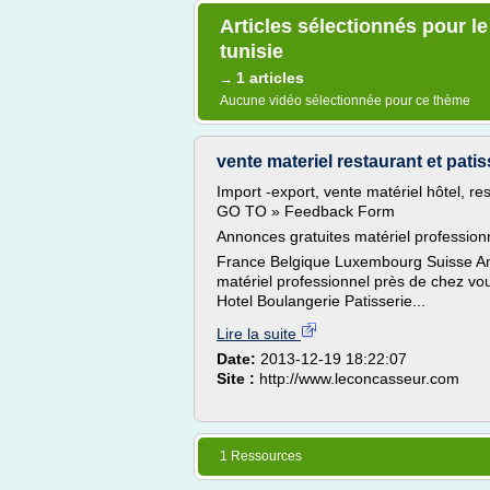
Articles sélectionnés pour l
tunisie
1 articles
→
Aucune vidéo sélectionnée pour ce thème
vente materiel restaurant et patis
Import -export, vente matériel hôtel, re
GO TO » Feedback Form
Annonces gratuites matériel profession
France Belgique Luxembourg Suisse A
matériel professionnel près de chez vo
Hotel Boulangerie Patisserie...
Lire la suite
Date:
2013-12-19 18:22:07
Site :
http://www.leconcasseur.com
1 Ressources