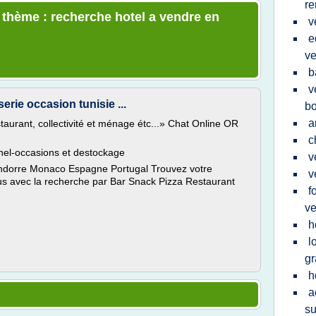
re
e thème : recherche hotel a vendre en
v
e
ve
b
v
serie occasion tunisie ...
bo
a
staurant, collectivité et ménage étc...» Chat Online OR
c
nel-occasions et destockage
v
ndorre Monaco Espagne Portugal Trouvez votre
v
us avec la recherche par Bar Snack Pizza Restaurant
f
ve
h
l
gr
h
a
su