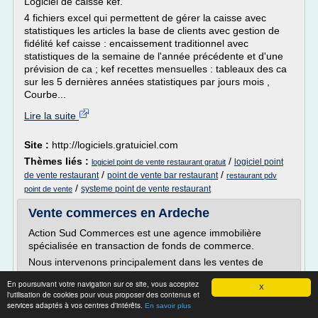
Logiciel de caisse kef.
4 fichiers excel qui permettent de gérer la caisse avec
statistiques les articles la base de clients avec gestion de
fidélité kef caisse : encaissement traditionnel avec
statistiques de la semaine de l'année précédente et d'une
prévision de ca ; kef recettes mensuelles : tableaux des ca
sur les 5 dernières années statistiques par jours mois ,
Courbe...
Lire la suite
Site :
http://logiciels.gratuiciel.com
Thèmes liés :
/
logiciel point
logiciel point de vente restaurant gratuit
/
/
de vente restaurant
point de vente bar restaurant
restaurant pdv
/
systeme point de vente restaurant
point de vente
Vente commerces en Ardeche
Action Sud Commerces est une agence immobilière
spécialisée en transaction de fonds de commerce.
Nous intervenons principalement dans les ventes de
Cafés, Hôtels,...
En poursuivant votre navigation sur ce site, vous acceptez
X
l'utilisation de cookies pour vous proposer des contenus et
Lire la suite
services adaptés à vos centres d'intérêts.
En savoir plus
Date:
2017-08-01 08:57:37