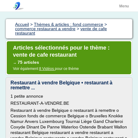
Menu
Accueil
>
Thèmes & articles : fond commerce
>
commerce restaurant a vendre
>
vente de cafe
restaurant
Articles sélectionnés pour le thème :
vente de cafe restaurant
75 articles
→
Voir également
8 Vidéos
pour ce thème
Restaurant à vendre Belgique • restaurant à
remettre ...
1 petite annonce
RESTAURANT-A-VENDRE.BE
Restaurant à vendre Belgique o restaurant à remettre o
Cession fonds de commerce Belgique o Bruxelles Knokke
Namur Anvers Luxembourg Tournai Liège Gand Charleroi
Coxyde Dinant De Panne Waterloo Ostende Brabant Wallon
restaurant Belgique restaurant a vendre restaurant a