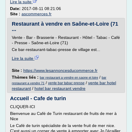
Lire la suite
Date:
2017-08-11 08:21:06
Site :
ascommerces.fr
Restaurant à vendre en Saône-et-Loire (71
...
Vente - Bar - Brasserie - Restaurant - Hôtel - Tabac - Café
- Presse - Saône-et-Loire (71)
Ce bar-restaurant-tabac-presse de village est...
Lire la suite
Site :
https://www.lesannoncesducommerce.fr
Thèmes liés :
/
bar restaurant a vendre en saone et loire
bar
/
/
vente bar hotel
vente bar tabac presse
restaurant a vendre 71
restaurant
/
hotel bar restaurant vendre
Accueil - Cafe de turin
CLIQUER-ICI
Bienvenue au Café de Turin restaurant de fruits de mer à
Nice
Le Café de turin spécialiste de la vente fruit de mer nice.
C'est aussi un corner de vente à emporter avec Jo l'écailler.