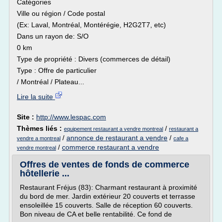
Catégories
Ville ou région / Code postal
(Ex: Laval, Montréal, Montérégie, H2G2T7, etc)
Dans un rayon de: S/O
0 km
Type de propriété : Divers (commerces de détail)
Type : Offre de particulier
/ Montréal / Plateau...
Lire la suite
Site :
http://www.lespac.com
Thèmes liés :
/
equipement restaurant a vendre montreal
restaurant a
/
annonce de restaurant a vendre
/
vendre a montreal
cafe a
/
commerce restaurant a vendre
vendre montreal
Offres de ventes de fonds de commerce
hôtellerie ...
Restaurant Fréjus (83): Charmant restaurant à proximité
du bord de mer. Jardin extérieur 20 couverts et terrasse
ensoleillée 15 couverts. Salle de réception 60 couverts.
Bon niveau de CA et belle rentabilité. Ce fond de