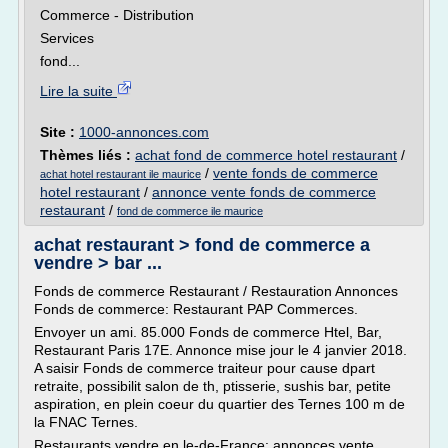
Commerce - Distribution
Services
fond...
Lire la suite
Site :
1000-annonces.com
Thèmes liés :
achat fond de commerce hotel restaurant
/
/
vente fonds de commerce
achat hotel restaurant ile maurice
hotel restaurant
/
annonce vente fonds de commerce
restaurant
/
fond de commerce ile maurice
achat restaurant > fond de commerce a
vendre > bar ...
Fonds de commerce Restaurant / Restauration Annonces
Fonds de commerce: Restaurant PAP Commerces.
Envoyer un ami. 85.000 Fonds de commerce Htel, Bar,
Restaurant Paris 17E. Annonce mise jour le 4 janvier 2018.
A saisir Fonds de commerce traiteur pour cause dpart
retraite, possibilit salon de th, ptisserie, sushis bar, petite
aspiration, en plein coeur du quartier des Ternes 100 m de
la FNAC Ternes.
Restaurants vendre en le-de-France: annonces vente