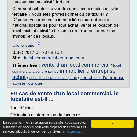
Locaux mixtes activité tertiaire
Comment acheter ou vendre des locaux mixtes activité
tertiaire ? Vous êtes professionnel ou particulier ?
Déposer vos annonces immobilières sur notre site
national spécialisé pour tout achat, vente et location de
local mixte d'activités tertiaires en France. Le marché
immobilier des locaux...
Lire la suite
Date:
2017-08-23 08:10:11
Site :
local-commercial-entrepot.com
vente d un local commercial
Thèmes liés :
/
local
immobilier d entreprise
/
commercial a vendre paris
achat
/
/
immobilier d'entreprise
achat local commercial paris
acheter ou louer
En cas de vente d'un local commercial, le
locataire est-il ...
Tout déplier
Obligation d'information du locataire
Le propriétaire d'un local commercial doit informer son
En poursuivant votre navigation sur ce site, vous acceptez
X
l'utilisation de cookies pour vous proposer des contenus et
locataire du projet de vente par lettre recommandée avec
services adaptés à vos centres d'intérêts.
En savoir plus
avis de réception ou remise en main propre contre