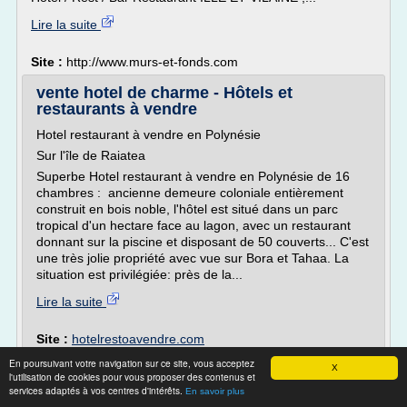
Lire la suite
Site :
http://www.murs-et-fonds.com
vente hotel de charme - Hôtels et
restaurants à vendre
Hotel restaurant à vendre en Polynésie
Sur l'île de Raiatea
Superbe Hotel restaurant à vendre en Polynésie de 16
chambres : ancienne demeure coloniale entièrement
construit en bois noble, l'hôtel est situé dans un parc
tropical d'un hectare face au lagon, avec un restaurant
donnant sur la piscine et disposant de 50 couverts... C'est
une très jolie propriété avec vue sur Bora et Tahaa. La
situation est privilégiée: près de la...
Lire la suite
Site :
hotelrestoavendre.com
Thèmes liés :
fond de commerce hotel restaurant a
En poursuivant votre navigation sur ce site, vous acceptez
X
vendre
/
/
hotel restaurant
l'utilisation de cookies pour vous proposer des contenus et
recherche hotel restaurant a vendre
services adaptés à vos centres d'intérêts.
vendre
/
En savoir plus
/
vente fonds de commerce
hotel a vendre sur l ile