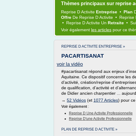
Thèmes principaux sur reprise ac
Reprise
D
Activite
Entreprise
•
Plan
Offre
De
Reprise
D
Activite
•
Reprise
•
Reprise
D
Activite
Un
Retraite
•
Sui
Voir également
les articles
pour ce th
REPRISE D ACTIVITE ENTREPRISE »
PACARTISANAT
voir la vidéo
#pacartisanat répond aux enjeux d’inser
Aquitaine. Ce dispositif concerne les 
d’activité, création/reprise d’entrepris
de qualification, d’activité et d’altern
de Didier ancien charpentier ... aujourd
→
52 Vidéos
(et
1077 Articles
) pour c
Voir également
:
Reprise D Une Activite Professionnelle
Reprise D'une Activite Professionnelle
PLAN DE REPRISE D ACTIVITE »