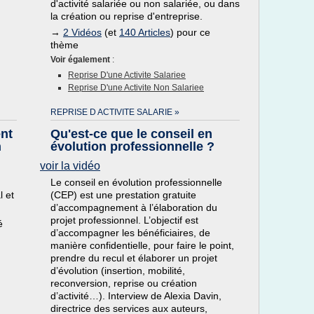
d'activité salariée ou non salariée, ou dans
la création ou reprise d'entreprise.
→
2 Vidéos
(et
140 Articles
) pour ce
thème
Voir également
:
Reprise D'une Activite Salariee
Reprise D'une Activite Non Salariee
REPRISE D ACTIVITE SALARIE »
nt
Qu'est-ce que le conseil en
n
évolution professionnelle ?
voir la vidéo
Le conseil en évolution professionnelle
l et
(CEP) est une prestation gratuite
d’accompagnement à l’élaboration du
projet professionnel. L’objectif est
é
d’accompagner les bénéficiaires, de
manière confidentielle, pour faire le point,
prendre du recul et élaborer un projet
d’évolution (insertion, mobilité,
reconversion, reprise ou création
d’activité…). Interview de Alexia Davin,
directrice des services aux auteurs,