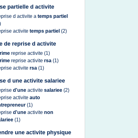
se partielle d activite
eprise
d
activite
a
temps partiel
)
eprise activite
temps partiel
(2)
e de reprise d activite
rime
reprise activite
(1)
rime
reprise activite
rsa
(1)
eprise activite
rsa
(1)
se d une activite salariee
eprise
d'une
activite
salariee
(2)
eprise activite
auto
ntrepreneur
(1)
eprise
d'une
activite
non
lariee
(1)
endre une activite physique