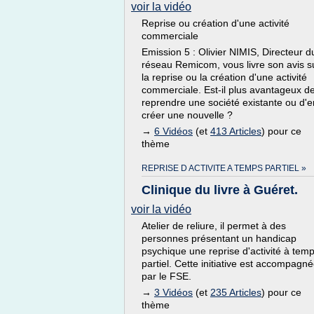
voir la vidéo
Reprise ou création d'une activité
commerciale
Emission 5 : Olivier NIMIS, Directeur d
réseau Remicom, vous livre son avis s
la reprise ou la création d'une activité
commerciale. Est-il plus avantageux d
reprendre une société existante ou d'e
créer une nouvelle ?
→
6 Vidéos
(et
413 Articles
) pour ce
thème
REPRISE D ACTIVITE A TEMPS PARTIEL »
Clinique du livre à Guéret.
voir la vidéo
Atelier de reliure, il permet à des
personnes présentant un handicap
psychique une reprise d'activité à tem
partiel. Cette initiative est accompagn
par le FSE.
→
3 Vidéos
(et
235 Articles
) pour ce
thème