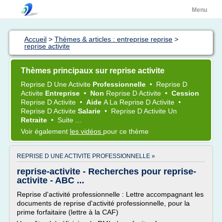
Menu
Accueil
>
Thèmes & articles : entreprise reprise
>
reprise activite
Thèmes principaux sur reprise activite
Reprise
D Une
Activite
Professionnelle
•
Reprise
D
Activite
Entreprise
•
Non
Reprise
D
Activite
•
Cession
Reprise
D
Activite
•
Aide
A La
Reprise
D
Activite
•
Reprise
D
Activite
Salarie
•
Reprise
D
Activite
Un
Retraite
•
Suite ...
Voir également
les vidéos
pour ce thème
REPRISE D UNE ACTIVITE PROFESSIONNELLE »
reprise-activite - Recherches pour reprise-
activite - ABC ...
Reprise d'activité professionnelle : Lettre accompagnant les
documents de reprise d'activité professionnelle, pour la
prime forfaitaire (lettre à la CAF)