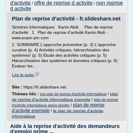
d'activite
offre de reprise d activite
non reprise
/
/
d activite
Plan de reprise d’activité - fr.slideshare.net
Sinistres informatiques Karim Abdi Plan de reprise
d'activité 1 Plan de reprise d'activité Karim Abdi -
www.exam-pm.com
2. SOMMAIRE L'approche préventive (p. 3) L'approche
curative (p. 4) Activités critiques, hiérarchisation des
systèmes! (p. 5) Etude des activités critiques (p. 5)
Hiérarchisation des systèmes et données critiques (p. 6)
Evaluer les...
Lire la suite
Site :
https://fr.slideshare.net
Thèmes liés :
/
plan
pra plan de reprise d'activite informatique
de reprise d'activite informatique exemple
/
plan de reprise
plan de reprise
/
d'activite informatique apres sinistre
d'activite exemple
/
le plan de reprise d'activite
informatique
Aide à la reprise d'activité des demandeurs
d'emploi prime ...