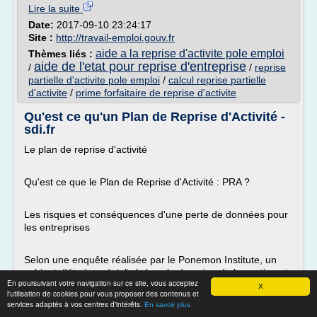
Lire la suite
Date:
2017-09-10 23:24:17
Site :
http://travail-emploi.gouv.fr
aide a la reprise d'activite pole emploi
Thèmes liés :
aide de l'etat pour reprise d'entreprise
/
/
reprise
partielle d'activite pole emploi
/
calcul reprise partielle
d'activite
/
prime forfaitaire de reprise d'activite
Qu'est ce qu'un Plan de Reprise d'Activité -
sdi.fr
Le plan de reprise d'activité
Qu'est ce que le Plan de Reprise d'Activité : PRA ?
Les risques et conséquences d'une perte de données pour
les entreprises
Selon une enquête réalisée par le Ponemon Institute, un
cabinet d'étude spécialisé dans le domaine de la gestion et
En poursuivant votre navigation sur ce site, vous acceptez
la protection des données, pour Check Point Software
X
l'utilisation de cookies pour vous proposer des contenus et
Technologies, spécialiste
services adaptés à vos centres d'intérêts.
En savoir plus
mondial de la sécurité sur...