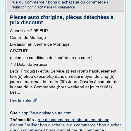
rue du commerce
/
bons d achat rue du commerce
/
reduction bon d achat rue du commerce
Pieces auto d'origine, pièces détachées à
prix discount
A partir de 2.95 EUR
Centre de Montage
Livraison en Centre de Montage
GRATUIT
(selon les conditions de l'opération en cours)
7.3 Délai de livraison
Le(s) Produit(s) et/ou Service(s) est (sont) habituellement
livré(s) et/ou exécuté(s) dans un délai moyen de cinq (5)
jours et maximal de trente (30) Jours Ouvrés à compter de
la date de la Commande (hors weekend et jours fériés).
Les...
Lire la suite
Site :
http://www.mister-auto.com
Thèmes liés :
rue du commerce remboursement bon
d'achat
/
utiliser bon d'achat rue du commerce
/
bon d'achat
rue du commerce
/
bons d achat rue du commerce
/