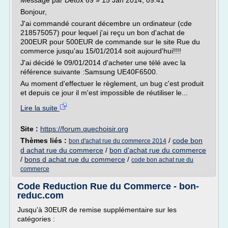
Message par Detox 69 » 15 Jan 2014, 09:41
Bonjour,
J'ai commandé courant décembre un ordinateur (cde
218575057) pour lequel j'ai reçu un bon d'achat de
200EUR pour 500EUR de commande sur le site Rue du
commerce jusqu'au 15/01/2014 soit aujourd'hui!!!!
J'ai décidé le 09/01/2014 d'acheter une télé avec la
référence suivante :Samsung UE40F6500.
Au moment d'effectuer le règlement, un bug c'est produit
et depuis ce jour il m'est impossible de réutiliser le...
Lire la suite
Site :
https://forum.quechoisir.org
Thèmes liés :
/
code bon
bon d'achat rue du commerce 2014
d achat rue du commerce
/
bon d'achat rue du commerce
/
bons d achat rue du commerce
/
code bon achat rue du
commerce
Code Reduction Rue du Commerce - bon-
reduc.com
Jusqu'à 30EUR de remise supplémentaire sur les
catégories :