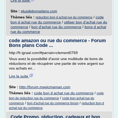
Lire la suite
Site :
plusdebonsplans.com
Thèmes liés :
/
code
reduction bon d achat rue du commerce
bon d achat rue du commerce
/
utiliser bon d'achat rue du
commerce
/
bon d'achat rue du commerce
/
bons d achat
rue du commerce
code amazon ou rue du commerce - Forum
Bons plans Code ...
http://fr.igraal.com/#parrain=clement0769
Vous avez la possibilité d'avoir une multitude de bons de
réductions et de récupérer une partie de votre argent sur
vos achats en...
Lire la suite
Site :
http://forum.magicmaman.com
Thèmes liés :
code bon d achat rue du commerce
/
code
/
bon de reduction rue du commerce
code bon achat rue du
/
/
commerce
bon d'achat rue du commerce forum
reduction bon d
achat rue du commerce
Code Promo, réduction, cadeaux et bon