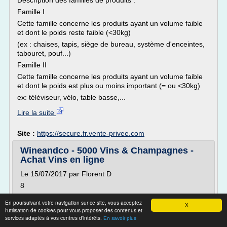
Description des familles de produits :
Famille I
Cette famille concerne les produits ayant un volume faible
et dont le poids reste faible (<30kg)
(ex : chaises, tapis, siège de bureau, système d'enceintes,
tabouret, pouf...)
Famille II
Cette famille concerne les produits ayant un volume faible
et dont le poids est plus ou moins important (= ou <30kg)
ex: téléviseur, vélo, table basse,...
Lire la suite
Site :
https://secure.fr.vente-privee.com
Wineandco - 5000 Vins & Champagnes -
Achat Vins en ligne
Le 15/07/2017 par Florent D
8
Le site est très bien mais souvent des problèmes de
En poursuivant votre navigation sur ce site, vous acceptez
livraisons
X
l'utilisation de cookies pour vous proposer des contenus et
services adaptés à vos centres d'intérêts.
Le 11/07/2017 par Patrice L
En savoir plus