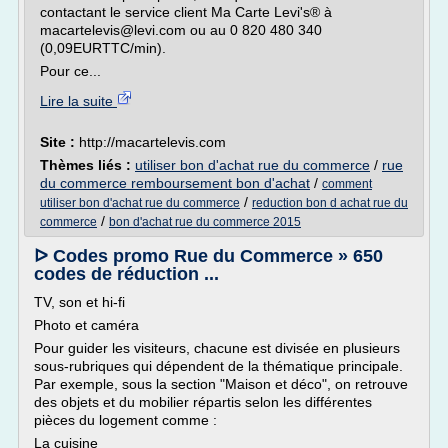
contactant le service client Ma Carte Levi's® à
macartelevis@levi.com ou au 0 820 480 340
(0,09EURTTC/min).
Pour ce...
Lire la suite
Site :
http://macartelevis.com
Thèmes liés :
utiliser bon d'achat rue du commerce
/
rue
du commerce remboursement bon d'achat
/
comment
/
utiliser bon d'achat rue du commerce
reduction bon d achat rue du
/
commerce
bon d'achat rue du commerce 2015
ᐅ Codes promo Rue du Commerce » 650
codes de réduction ...
TV, son et hi-fi
Photo et caméra
Pour guider les visiteurs, chacune est divisée en plusieurs
sous-rubriques qui dépendent de la thématique principale.
Par exemple, sous la section "Maison et déco", on retrouve
des objets et du mobilier répartis selon les différentes
pièces du logement comme :
La cuisine