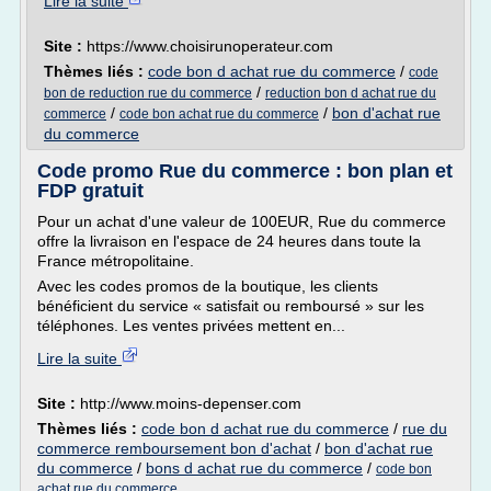
Lire la suite
Site :
https://www.choisirunoperateur.com
Thèmes liés :
code bon d achat rue du commerce
/
code
/
bon de reduction rue du commerce
reduction bon d achat rue du
/
/
bon d'achat rue
commerce
code bon achat rue du commerce
du commerce
Code promo Rue du commerce : bon plan et
FDP gratuit
Pour un achat d'une valeur de 100EUR, Rue du commerce
offre la livraison en l'espace de 24 heures dans toute la
France métropolitaine.
Avec les codes promos de la boutique, les clients
bénéficient du service « satisfait ou remboursé » sur les
téléphones. Les ventes privées mettent en...
Lire la suite
Site :
http://www.moins-depenser.com
Thèmes liés :
code bon d achat rue du commerce
/
rue du
commerce remboursement bon d'achat
/
bon d'achat rue
du commerce
/
bons d achat rue du commerce
/
code bon
achat rue du commerce