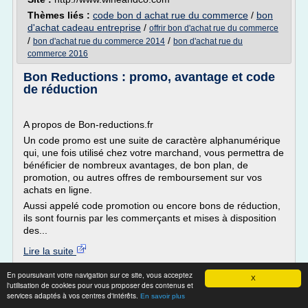
Thèmes liés :
code bon d achat rue du commerce
/
bon
d'achat cadeau entreprise
/
offrir bon d'achat rue du commerce
/
/
bon d'achat rue du commerce 2014
bon d'achat rue du
commerce 2016
Bon Reductions : promo, avantage et code
de réduction
A propos de Bon-reductions.fr
Un code promo est une suite de caractère alphanumérique
qui, une fois utilisé chez votre marchand, vous permettra de
bénéficier de nombreux avantages, de bon plan, de
promotion, ou autres offres de remboursement sur vos
achats en ligne.
Aussi appelé code promotion ou encore bons de réduction,
ils sont fournis par les commerçants et mises à disposition
des...
Lire la suite
En poursuivant votre navigation sur ce site, vous acceptez
Site :
http://www.bon-reductions.fr
X
l'utilisation de cookies pour vous proposer des contenus et
Thèmes liés :
/
services adaptés à vos centres d'intérêts.
code bon de reduction rue du commerce
reduction
En savoir plus