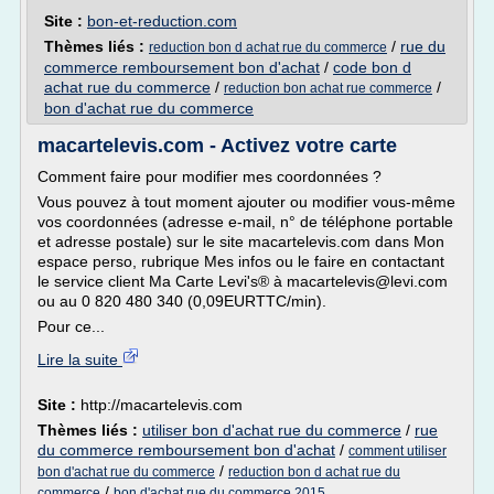
Site :
bon-et-reduction.com
Thèmes liés :
/
rue du
reduction bon d achat rue du commerce
commerce remboursement bon d'achat
/
code bon d
achat rue du commerce
/
/
reduction bon achat rue commerce
bon d'achat rue du commerce
macartelevis.com - Activez votre carte
Comment faire pour modifier mes coordonnées ?
Vous pouvez à tout moment ajouter ou modifier vous-même
vos coordonnées (adresse e-mail, n° de téléphone portable
et adresse postale) sur le site macartelevis.com dans Mon
espace perso, rubrique Mes infos ou le faire en contactant
le service client Ma Carte Levi's® à macartelevis@levi.com
ou au 0 820 480 340 (0,09EURTTC/min).
Pour ce...
Lire la suite
Site :
http://macartelevis.com
Thèmes liés :
utiliser bon d'achat rue du commerce
/
rue
du commerce remboursement bon d'achat
/
comment utiliser
/
bon d'achat rue du commerce
reduction bon d achat rue du
/
commerce
bon d'achat rue du commerce 2015