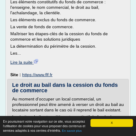
Les éléments constitutifs du fonds de commerce :
l'enseigne, le nom commercial, le droit au bail,
l'achalandage, la clientèle.
Les éléments exclus du fonds de commerce.
La vente de fonds de commerce.
Maîtriser les étapes-clés de la cession du fonds de
commerce et les solutions juridiques
La détermination du périmètre de la cession.
Les...
Lire la suite
Site :
https://www.flf.fr
Le droit au bail dans la cession du fonds
de commerce
Au moment d'occuper un local commercial, un
professionnel peut être amené à verser un droit au bail au
locataire sortant dans le cas où il reprend le bail existant.
Le droit au bail est un élément constitutif du fonds de
En poursuivant votre navigation sur ce site, vous acceptez
commerce . Concrètement, le droit au bail est une somme
X
l'utilisation de cookies pour vous proposer des contenus et
d'argent que le cessionnaire (acheteur du fonds de
services adaptés à vos centres d'intérêts.
En savoir plus
commerce) s'engage à verser au cédant (vendeur du