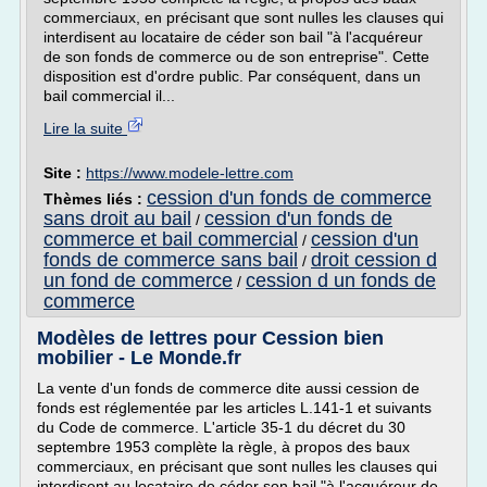
commerciaux, en précisant que sont nulles les clauses qui
interdisent au locataire de céder son bail "à l'acquéreur
de son fonds de commerce ou de son entreprise". Cette
disposition est d'ordre public. Par conséquent, dans un
bail commercial il...
Lire la suite
Site :
https://www.modele-lettre.com
cession d'un fonds de commerce
Thèmes liés :
sans droit au bail
cession d'un fonds de
/
commerce et bail commercial
cession d'un
/
fonds de commerce sans bail
droit cession d
/
un fond de commerce
cession d un fonds de
/
commerce
Modèles de lettres pour Cession bien
mobilier - Le Monde.fr
La vente d'un fonds de commerce dite aussi cession de
fonds est réglementée par les articles L.141-1 et suivants
du Code de commerce. L'article 35-1 du décret du 30
septembre 1953 complète la règle, à propos des baux
commerciaux, en précisant que sont nulles les clauses qui
interdisent au locataire de céder son bail "à l'acquéreur de