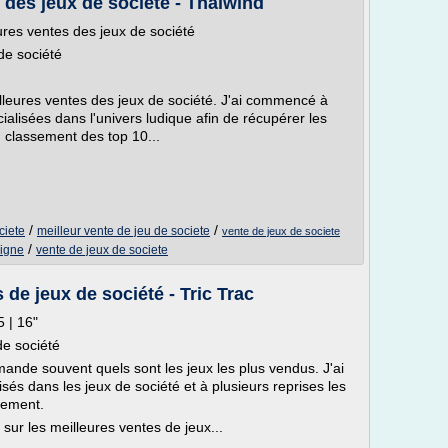
 des jeux de société - Thalwind
ures ventes des jeux de société
de société
illeures ventes des jeux de société. J'ai commencé à
cialisées dans l'univers ludique afin de récupérer les
n classement des top 10...
/
/
ciete
meilleur vente de jeu de societe
vente de jeux de societe
/
ligne
vente de jeux de societe
de jeux de société - Tric Trac
 | 16"
de société
ande souvent quels sont les jeux les plus vendus. J'ai
isés dans les jeux de société et à plusieurs reprises les
sement.
sur les meilleures ventes de jeux...