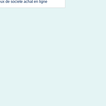
eux de societe achat en ligne