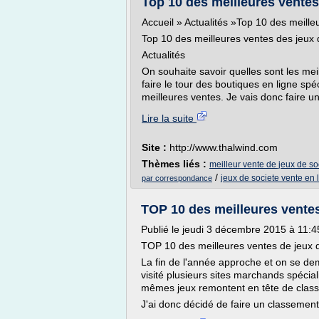
Top 10 des meilleures ventes
Accueil » Actualités »Top 10 des meille
Top 10 des meilleures ventes des jeux 
Actualités
On souhaite savoir quelles sont les me
faire le tour des boutiques en ligne spé
meilleures ventes. Je vais donc faire u
Lire la suite
Site :
http://www.thalwind.com
Thèmes liés :
meilleur vente de jeux de so
/
jeux de societe vente en 
par correspondance
TOP 10 des meilleures ventes 
Publié le jeudi 3 décembre 2015 à 11:45
TOP 10 des meilleures ventes de jeux 
La fin de l'année approche et on se dem
visité plusieurs sites marchands spécial
mêmes jeux remontent en tête de clas
J'ai donc décidé de faire un classement 