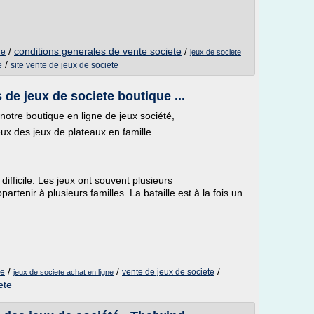
/
conditions generales de vente societe
/
ne
jeux de societe
/
e
site vente de jeux de societe
 de jeux de societe boutique ...
tre boutique en ligne de jeux société,
ux des jeux de plateaux en famille
 difficile. Les jeux ont souvent plusieurs
partenir à plusieurs familles. La bataille est à la fois un
/
/
/
ne
vente de jeux de societe
jeux de societe achat en ligne
ete