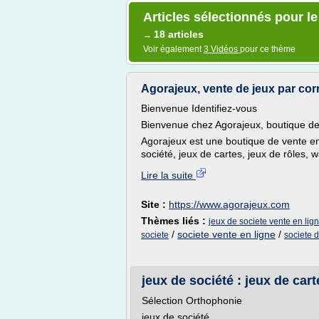
Articles sélectionnés pour le
18 articles
→
Voir également
3 Vidéos
pour ce thème
Agorajeux, vente de jeux par co
Bienvenue Identifiez-vous
Bienvenue chez Agorajeux, boutique de 
Agorajeux est une boutique de vente en
société, jeux de cartes, jeux de rôles, 
Lire la suite
Site :
https://www.agorajeux.com
Thèmes liés :
jeux de societe vente en lig
/
societe vente en ligne
/
societe
societe 
jeux de société : jeux de carte
Sélection Orthophonie
jeux de société