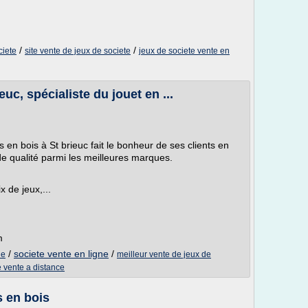
/
/
ciete
site vente de jeux de societe
jeux de societe vente en
euc, spécialiste du jouet en ...
 en bois à St brieuc fait le bonheur de ses clients en
de qualité parmi les meilleures marques.
 de jeux,...
m
/
societe vente en ligne
/
ne
meilleur vente de jeux de
e vente a distance
s en bois