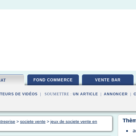
FOND COMMERCE
VENTE BAR
HAT
TEURS DE VIDÉOS
| SOUMETTRE :
UN ARTICLE
|
ANNONCER
|
Thèm
treprise
>
societe vente
>
jeux de societe vente en
a