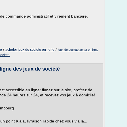
de commande administratif et virement bancaire.
/
/
ne
acheter jeux de societe en ligne
jeux de societe achat en ligne
societe
ligne des jeux de société
 accessible en ligne: flânez sur le site, profitez de
de 24 heures sur 24, et recevez vos jeux à domicile!
xembourg
 point Kiala, livraison rapide chez vous via la...