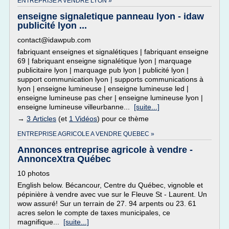
ENTREPRISE A VENDRE LYON »
enseigne signaletique panneau lyon - idaw
publicité lyon ...
contact@idawpub.com
fabriquant enseignes et signalétiques | fabriquant enseigne
69 | fabriquant enseigne signalétique lyon | marquage
publicitaire lyon | marquage pub lyon | publicité lyon |
support communication lyon | supports communications à
lyon | enseigne lumineuse | enseigne lumineuse led |
enseigne lumineuse pas cher | enseigne lumineuse lyon |
enseigne lumineuse villeurbanne...
[suite...]
→
3 Articles
(et
1 Vidéos
) pour ce thème
ENTREPRISE AGRICOLE A VENDRE QUEBEC »
Annonces entreprise agricole à vendre -
AnnonceXtra Québec
10 photos
English below. Bécancour, Centre du Québec, vignoble et
pépinière à vendre avec vue sur le Fleuve St - Laurent. Un
wow assuré! Sur un terrain de 27. 94 arpents ou 23. 61
acres selon le compte de taxes municipales, ce
magnifique...
[suite...]