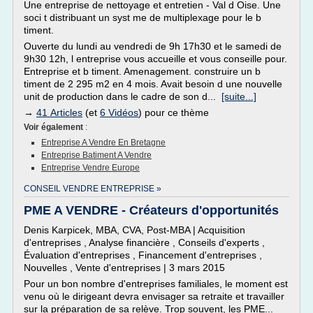
Une entreprise de nettoyage et entretien - Val d Oise. Une
soci t distribuant un syst me de multiplexage pour le b
timent.
Ouverte du lundi au vendredi de 9h 17h30 et le samedi de
9h30 12h, l entreprise vous accueille et vous conseille pour.
Entreprise et b timent. Amenagement. construire un b
timent de 2 295 m2 en 4 mois. Avait besoin d une nouvelle
unit de production dans le cadre de son d...
[suite...]
→
41 Articles
(et
6 Vidéos
) pour ce thème
Voir également
:
Entreprise A Vendre En Bretagne
Entreprise Batiment A Vendre
Entreprise Vendre Europe
CONSEIL VENDRE ENTREPRISE »
PME A VENDRE - Créateurs d'opportunités
Denis Karpicek, MBA, CVA, Post-MBA | Acquisition
d'entreprises , Analyse financière , Conseils d'experts ,
Évaluation d'entreprises , Financement d'entreprises ,
Nouvelles , Vente d'entreprises | 3 mars 2015
Pour un bon nombre d'entreprises familiales, le moment est
venu où le dirigeant devra envisager sa retraite et travailler
sur la préparation de sa relève. Trop souvent, les PME...