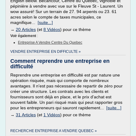
English below. Bécancour, Centre du Québec, vignoble et
pépinière à vendre avec vue sur le Fleuve St - Laurent. Un
wow assuré! Sur un terrain de 27. 94 arpents ou 23. 61
acres selon le compte de taxes municipales, ce
magnifique...
[suite...]
→
20 Articles
(et
8 Vidéos
) pour ce thème
Voir également
:
Entreprise A Vendre Centre Du Quebec
VENDRE ENTREPRISE EN DIFFICULTE »
Comment reprendre une entreprise en
difficulté
Reprendre une entreprise en difficulté est par nature une
opération risquée, mais qui comporte de nombreux
avantages. Il n'est pas nécessaire de repartir de zéro pour
créer une structure. Les contrats avec les clients et
fournisseurs sont déjà en place, et le prix d'achat est
souvent faible. Un pari risqué mais qui peut rapporter gros
pour les entrepreneurs qui sauront rapidement...
[suite...]
→
31 Articles
(et
1 Vidéos
) pour ce thème
RECHERCHE ENTREPRISE A VENDRE QUEBEC »