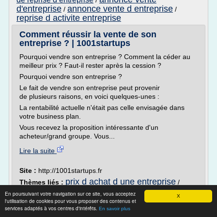
/
d'entreprise
annonce vente d entreprise
/
/
reprise d activite entreprise
Comment réussir la vente de son
entreprise ? | 1001startups
Pourquoi vendre son entreprise ? Comment la céder au
meilleur prix ? Faut-il rester après la cession ?
Pourquoi vendre son entreprise ?
Le fait de vendre son entreprise peut provenir
de plusieurs raisons, en voici quelques-unes :
La rentabilité actuelle n'était pas celle envisagée dans
votre business plan.
Vous recevez la proposition intéressante d'un
acheteur/grand groupe. Vous...
Lire la suite
Site :
http://1001startups.fr
prix d achat d une entreprise
Thèmes liés :
/
achat et vente d
vente d'entreprise en difficulte
/
En poursuivant votre navigation sur ce site, vous acceptez
X
entreprise
/
bon d'achat comite entreprise
/
bon d'achat
l'utilisation de cookies pour vous proposer des contenus et
services adaptés à vos centres d'intérêts.
pour comite d'entreprise
En savoir plus