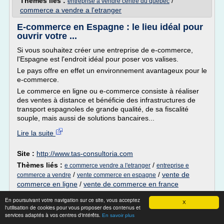
Thèmes liés :
/
entreprise a vendre centre du quebec
commerce a vendre a l'etranger
E-commerce en Espagne : le lieu idéal pour
ouvrir votre ...
Si vous souhaitez créer une entreprise de e-commerce,
l'Espagne est l'endroit idéal pour poser vos valises.
Le pays offre en effet un environnement avantageux pour le
e-commerce.
Le commerce en ligne ou e-commerce consiste à réaliser
des ventes à distance et bénéficie des infrastructures de
transport espagnoles de grande qualité, de sa fiscalité
souple, mais aussi de solutions bancaires...
Lire la suite
Site :
http://www.tas-consultoria.com
Thèmes liés :
/
e commerce vendre a l'etranger
entreprise e
/
/
vente de
commerce a vendre
vente commerce en espagne
commerce en ligne
/
vente de commerce en france
En poursuivant votre navigation sur ce site, vous acceptez
logiciel prix de revient, calcul du prix de
X
l'utilisation de cookies pour vous proposer des contenus et
revient, marge ...
services adaptés à vos centres d'intérêts.
En savoir plus