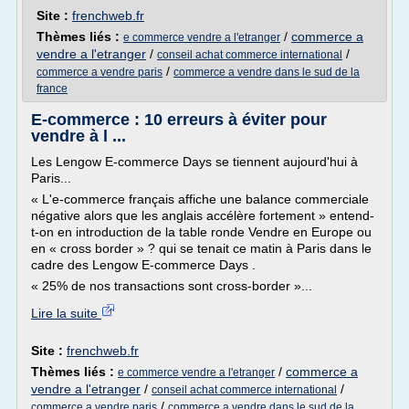
Site :
frenchweb.fr
Thèmes liés :
/
commerce a
e commerce vendre a l'etranger
vendre a l'etranger
/
/
conseil achat commerce international
/
commerce a vendre paris
commerce a vendre dans le sud de la
france
E-commerce : 10 erreurs à éviter pour
vendre à l ...
Les Lengow E-commerce Days se tiennent aujourd'hui à
Paris...
« L'e-commerce français affiche une balance commerciale
négative alors que les anglais accélère fortement » entend-
t-on en introduction de la table ronde Vendre en Europe ou
en « cross border » ? qui se tenait ce matin à Paris dans le
cadre des Lengow E-commerce Days .
« 25% de nos transactions sont cross-border »...
Lire la suite
Site :
frenchweb.fr
Thèmes liés :
/
commerce a
e commerce vendre a l'etranger
vendre a l'etranger
/
/
conseil achat commerce international
/
commerce a vendre paris
commerce a vendre dans le sud de la