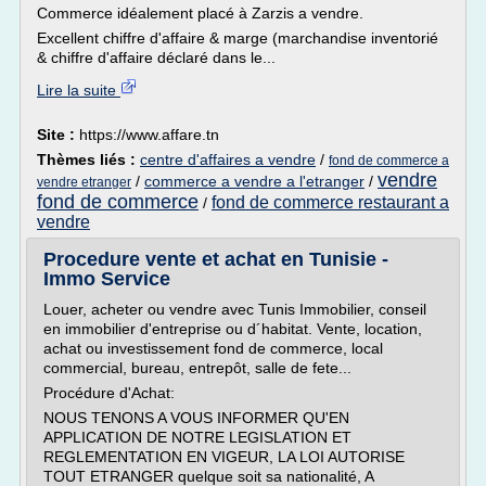
Commerce idéalement placé à Zarzis a vendre.
Excellent chiffre d'affaire & marge (marchandise inventorié
& chiffre d'affaire déclaré dans le...
Lire la suite
Site :
https://www.affare.tn
Thèmes liés :
centre d'affaires a vendre
/
fond de commerce a
vendre
/
commerce a vendre a l'etranger
/
vendre etranger
fond de commerce
fond de commerce restaurant a
/
vendre
Procedure vente et achat en Tunisie -
Immo Service
Louer, acheter ou vendre avec Tunis Immobilier, conseil
en immobilier d'entreprise ou d´habitat. Vente, location,
achat ou investissement fond de commerce, local
commercial, bureau, entrepôt, salle de fete...
Procédure d'Achat:
NOUS TENONS A VOUS INFORMER QU'EN
APPLICATION DE NOTRE LEGISLATION ET
REGLEMENTATION EN VIGEUR, LA LOI AUTORISE
TOUT ETRANGER quelque soit sa nationalité, A