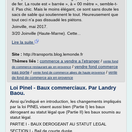
de fer. La route est « barrée », à « 00 mètre », semble-t-
il. Pas chic. Mais le moins élégant, ce sont sans doute les
sacs de sable qui soutiennent le tout. Heureusement que
tout ceci n'a pas dissuadé les piétons.
Joinville, mai 2017.
3/20 Joinville (Haute-Marne). Cette...
Lire la suite
Site :
http://transports.blog.lemonde.fr
Thèmes liés :
commerce a vendre a l'etranger
/
vente fond
/
vendre fond commerce
de commerce restaurant aix en provence
pas porte
/
/
vente
vente fond de commerce alpes de haute provence
de fond de commerce aix en provence
Loi Pinel - Baux commerciaux. Par Landry
Baou.
Ainsi qu'indiqué en introduction, les changements impliqués
par la loi PINEL visent aussi bien (Partie I) les baux
dérogeant au statut légal que (Partie II) les baux soumis au
statut légal.
PARTIE I - BAUX DEROGEANT AU STATUT LEGAL
SECTION I - Bail de courte durée