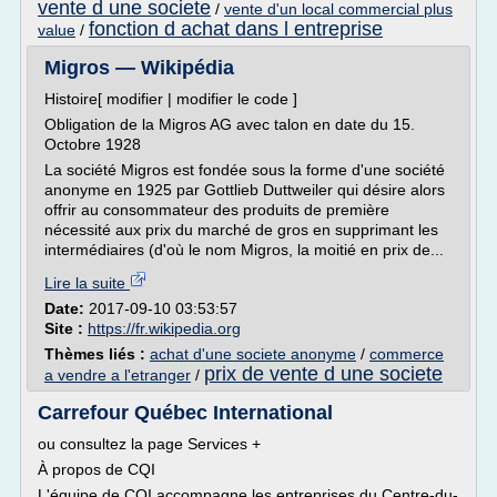
vente d une societe
/
vente d'un local commercial plus
fonction d achat dans l entreprise
value
/
Migros — Wikipédia
Histoire[ modifier | modifier le code ]
Obligation de la Migros AG avec talon en date du 15.
Octobre 1928
La société Migros est fondée sous la forme d'une société
anonyme en 1925 par Gottlieb Duttweiler qui désire alors
offrir au consommateur des produits de première
nécessité aux prix du marché de gros en supprimant les
intermédiaires (d'où le nom Migros, la moitié en prix de...
Lire la suite
Date:
2017-09-10 03:53:57
Site :
https://fr.wikipedia.org
Thèmes liés :
achat d'une societe anonyme
/
commerce
prix de vente d une societe
a vendre a l'etranger
/
Carrefour Québec International
ou consultez la page Services +
À propos de CQI
L'équipe de CQI accompagne les entreprises du Centre-du-