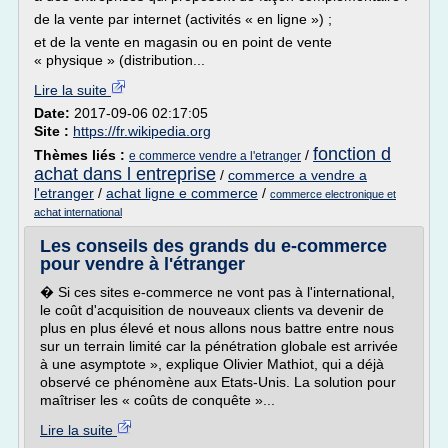
de la vente par internet (activités « en ligne ») ;
et de la vente en magasin ou en point de vente
« physique » (distribution...
Lire la suite
Date:
2017-09-06 02:17:05
Site :
https://fr.wikipedia.org
fonction d
Thèmes liés :
/
e commerce vendre a l'etranger
achat dans l entreprise
/
commerce a vendre a
l'etranger
/
achat ligne e commerce
/
commerce electronique et
achat international
Les conseils des grands du e-commerce
pour vendre à l'étranger
� Si ces sites e-commerce ne vont pas à l'international,
le coût d'acquisition de nouveaux clients va devenir de
plus en plus élevé et nous allons nous battre entre nous
sur un terrain limité car la pénétration globale est arrivée
à une asymptote », explique Olivier Mathiot, qui a déjà
observé ce phénomène aux Etats-Unis. La solution pour
maîtriser les « coûts de conquête »...
Lire la suite