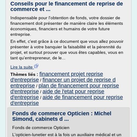
Conseils pour le financement de reprise de
commerce et ...
Indispensable pour l'obtention de fonds, votre dossier de
financement doit présenter de manière claire les éléments
économiques, financiers et humains de votre future
entreprise.
En effet, c'est grâce à ce document que vous allez pouvoir
présenter à votre banquier la faisabilité et la pérennité du
projet, et surtout prouver que vous êtes capables, vous en
tant qu'entrepreneur, de le...
Lire la suite
financement projet reprise
Thèmes liés :
d'entreprise
financer un projet de reprise d
/
entreprise
plan de financement pour reprise
/
d'entreprise
aide de l'etat pour reprise
/
d'entreprise
aide de financement pour reprise
/
d'entreprise
Fonds de commerce Opticien : Michel
Simond, cabinets d ...
Fonds de commerce Opticien
L'opticien-lunetier est à la fois un auxiliaire médical et un