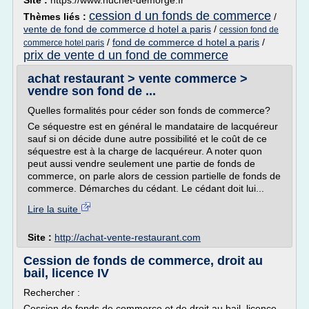
Site :
https://www.huchet-demorge.fr
cession d un fonds de commerce
Thèmes liés :
/
vente de fond de commerce d hotel a paris
/
cession fond de
/
fond de commerce d hotel a paris
/
commerce hotel paris
prix de vente d un fond de commerce
achat restaurant > vente commerce >
vendre son fond de ...
Quelles formalités pour céder son fonds de commerce?
Ce séquestre est en général le mandataire de lacquéreur
sauf si on décide dune autre possibilité et le coût de ce
séquestre est à la charge de lacquéreur. A noter quon
peut aussi vendre seulement une partie de fonds de
commerce, on parle alors de cession partielle de fonds de
commerce. Démarches du cédant. Le cédant doit lui...
Lire la suite
Site :
http://achat-vente-restaurant.com
Cession de fonds de commerce, droit au
bail, licence IV
Rechercher :
Cession de fonds de commerce et de droit au bail, licence