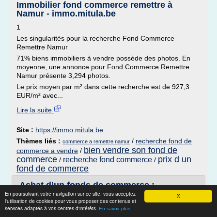
Immobilier fond commerce remettre à
Namur - immo.mitula.be
1
Les singularités pour la recherche Fond Commerce
Remettre Namur
71% biens immobiliers à vendre possède des photos. En
moyenne, une annonce pour Fond Commerce Remettre
Namur présente 3,294 photos.
Le prix moyen par m² dans cette recherche est de 927,3
EUR/m² avec...
Lire la suite
Site :
https://immo.mitula.be
Thèmes liés :
/
recherche fond de
commerce a remettre namur
bien vendre son fond de
commerce a vendre
/
commerce
prix d un
recherche fond commerce
/
/
fond de commerce
Achat d’un fonds de commerce :
obligations de l’acquéreur ...
En poursuivant votre navigation sur ce site, vous acceptez
X
l'utilisation de cookies pour vous proposer des contenus et
services adaptés à vos centres d'intérêts.
En savoir plus