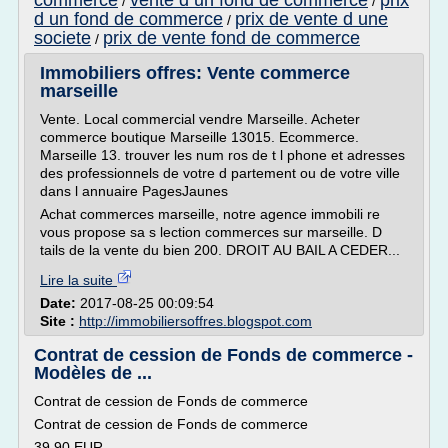
commerce
vente d un fond de commerce
prix
/
/
d un fond de commerce
prix de vente d une
/
societe
prix de vente fond de commerce
/
Immobiliers offres: Vente commerce
marseille
Vente. Local commercial vendre Marseille. Acheter
commerce boutique Marseille 13015. Ecommerce.
Marseille 13. trouver les num ros de t l phone et adresses
des professionnels de votre d partement ou de votre ville
dans l annuaire PagesJaunes
Achat commerces marseille, notre agence immobili re
vous propose sa s lection commerces sur marseille. D
tails de la vente du bien 200. DROIT AU BAIL A CEDER...
Lire la suite
Date:
2017-08-25 00:09:54
Site :
http://immobiliersoffres.blogspot.com
Contrat de cession de Fonds de commerce -
Modèles de ...
Contrat de cession de Fonds de commerce
Contrat de cession de Fonds de commerce
39.90 EUR