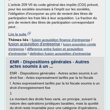
L'article 209 VII du code général des impôts (CGI) prévoit,
pour les sociétés soumises à l'impôt sur les sociétés,
l'obligation d'incorporer au prix de revient des titres de
participation les frais liés à leur acquisition. La fraction du
prix de revient des titres de participation correspondant
peut...
Lire la suite
Thèmes liés :
fusion acquisition finance d'entreprise
/
fusion acquisition d'entreprise
/
fusion acquisition comite
/
difference entre fusion et acquisition
d'entreprise
d'entreprise
/
definition fusion acquisition d'entreprise
ENR - Dispositions générales - Autres
actes soumis à un ...
ENR - Dispositions générales - Autres actes soumis à un
droit fixe - Actes expressément tarifés par la loi fiscale
I. Actes expressément tarifés par la loi fiscale soumis à un
droit d'enregistrement fixe
1
Le montant des droits fixes varie, en principe, suivant la
nature des opérations juridiques taxables, mais la quotité
du droit reste invariable pour une catégorie d'opérations...