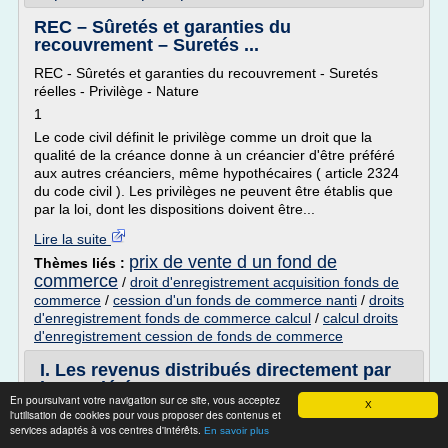
REC – Sûretés et garanties du
recouvrement – Suretés ...
REC - Sûretés et garanties du recouvrement - Suretés
réelles - Privilège - Nature
1
Le code civil définit le privilège comme un droit que la
qualité de la créance donne à un créancier d'être préféré
aux autres créanciers, même hypothécaires ( article 2324
du code civil ). Les privilèges ne peuvent être établis que
par la loi, dont les dispositions doivent être...
Lire la suite
prix de vente d un fond de
Thèmes liés :
commerce
/
droit d'enregistrement acquisition fonds de
commerce
/
cession d'un fonds de commerce nanti
/
droits
d'enregistrement fonds de commerce calcul
/
calcul droits
d'enregistrement cession de fonds de commerce
I. Les revenus distribués directement par
les sociétés
En poursuivant votre navigation sur ce site, vous acceptez
X
l'utilisation de cookies pour vous proposer des contenus et
Comparer les versions sélectionnées
services adaptés à vos centres d'intérêts.
En savoir plus
2014-02-11T11:03:49.000+01:002016-07-