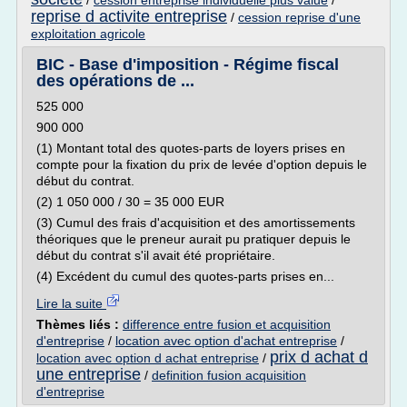
/
cession entreprise individuelle plus value
/
reprise d activite entreprise
/
cession reprise d'une
exploitation agricole
BIC - Base d'imposition - Régime fiscal
des opérations de ...
525 000
900 000
(1) Montant total des quotes-parts de loyers prises en
compte pour la fixation du prix de levée d'option depuis le
début du contrat.
(2) 1 050 000 / 30 = 35 000 EUR
(3) Cumul des frais d'acquisition et des amortissements
théoriques que le preneur aurait pu pratiquer depuis le
début du contrat s'il avait été propriétaire.
(4) Excédent du cumul des quotes-parts prises en...
Lire la suite
Thèmes liés :
difference entre fusion et acquisition
d'entreprise
/
location avec option d'achat entreprise
/
prix d achat d
location avec option d achat entreprise
/
une entreprise
/
definition fusion acquisition
d'entreprise