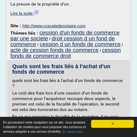
La preuve de la propriété d'un...
Lire la suite
Site :
http://www.cravatedenotaire.com
cession d'un fonds de commerce
Thèmes liés :
par une societe
droit cession d un fond de
/
commerce
cession d un fonds de commerce
/
/
acte de cession fonds de commerce
cession
/
fonds de commerce droit
Quels sont les frais liés à l’achat d’un
fonds de commerce
quels sont les frais liés à l'achat d'un fonds de commerce
?
Le coût des frais lors d'une cession d'un fonds de
commerce pour l'acquéreur recoupe deux aspects, le
premier est celui de la fiscalité de l'opération, le second
est celui des honoraires dus au notaire.
En ce qui concerne la fiscalité de la mutation, il ne sera
étudié ici que celle de l'acquéreur, le vendeur, de son
En poursuivant votre navigation sur ce site, vous acceptez
X
l'utilisation de cookies pour vous proposer des contenus et
côté,...
services adaptés à vos centres d'intérêts.
En savoir plus
Lire la suite