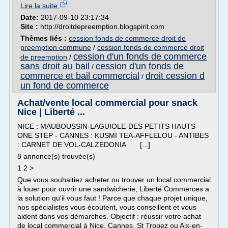
Lire la suite
Date:
2017-09-10 23:17:34
Site :
http://droitdepreemption.blogspirit.com
Thèmes liés :
cession fonds de commerce droit de
preemption commune
/
cession fonds de commerce droit
cession d'un fonds de commerce
de preemption
/
sans droit au bail
cession d'un fonds de
/
commerce et bail commercial
droit cession d
/
un fond de commerce
Achat/vente local commercial pour snack
Nice | Liberté ...
NICE : MAUBOUSSIN-LAGUIOLE-DES PETITS HAUTS-
ONE STEP - CANNES : KUSMI TEA-AFFLELOU - ANTIBES
: CARNET DE VOL-CALZEDONIA [...]
8 annonce(s) trouvée(s)
1 2 >
Que vous souhaitiez acheter ou trouver un local commercial
à louer pour ouvrir une sandwicherie, Liberté Commerces a
la solution qu'il vous faut ! Parce que chaque projet unique,
nos spécialistes vous écoutent, vous conseillent et vous
aident dans vos démarches. Objectif : réussir votre achat
de local commercial à Nice, Cannes, St Tropez ou Aix-en-