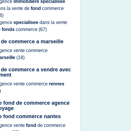
gence
immobiliere specialisee
ns la
vente
de
fond
commerce
8)
gence
specialisee
dans la
vente
e
fonds
commerce
(67)
 de commerce a marseille
gence vente commerce
rseille
(18)
 de commerce a vendre avec
ment
gence vente commerce
rennes
)
e fond de commerce agence
oyage
e fond commerce nantes
gence vente
fond
de
commerce