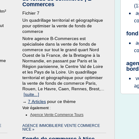
Commerces
(1
0m²
Fichier 7
a
Un quadrillage territorial et géographique
c
ut
pour optimiser la vente de fonds de
commerce
fond
Notre agence B-Commerces est
a
spécialisée dans la vente de fonds de
commerce sur tout le grand quart Nord
c
Ouest de la France, de la Bretagne à la
ème
Normandie, en passant par Paris et la
agen
Région parisienne, le Centre Val de Loire
bord
et les Pays de la Loire. Un quadrillage
territorial et géographique pour optimiser
v
la vente de fonds de commerce Paris,
a
Rouen, Le Havre, Caen, Rennes, Brest,...
[suite...]
→
7 Articles
pour ce thème
Voir également
:
Agence Vente Commerce Tours
E
AGENCE IMMOBILIERE VENTE COMMERCE
NICE »