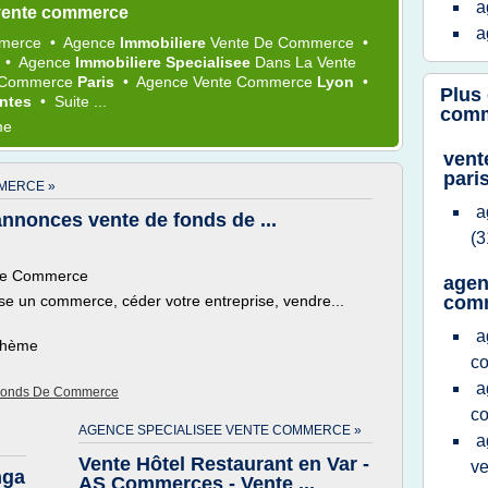
a
vente commerce
a
merce
•
Agence
Immobiliere
Vente
De
Commerce
•
e
•
Agence
Immobiliere Specialisee
Dans La
Vente
 Commerce
Paris
•
Agence Vente Commerce
Lyon
•
Plus
ntes
•
Suite ...
com
me
vent
pari
MERCE »
a
annonces vente de fonds de ...
(3
 de Commerce
agen
se un commerce, céder votre entreprise, vendre...
com
a
 thème
c
a
 Fonds De Commerce
c
AGENCE SPECIALISEE VENTE COMMERCE »
a
Vente Hôtel Restaurant en Var -
v
nga
AS Commerces - Vente ...