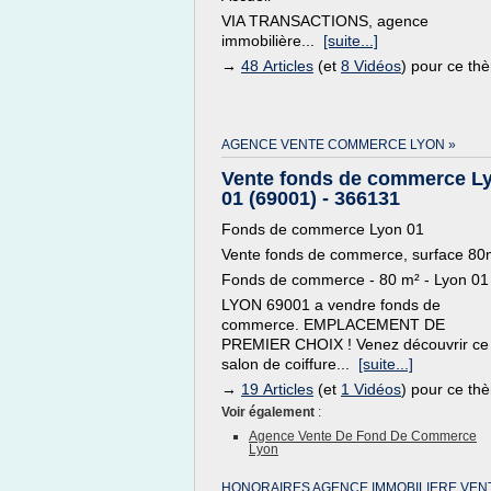
VIA TRANSACTIONS, agence
immobilière...
[suite...]
→
48 Articles
(et
8 Vidéos
) pour ce th
AGENCE VENTE COMMERCE LYON »
Vente fonds de commerce L
01 (69001) - 366131
Fonds de commerce Lyon 01
Vente fonds de commerce, surface 80
Fonds de commerce - 80 m² - Lyon 01
LYON 69001 a vendre fonds de
commerce. EMPLACEMENT DE
PREMIER CHOIX ! Venez découvrir ce
salon de coiffure...
[suite...]
→
19 Articles
(et
1 Vidéos
) pour ce th
Voir également
:
Agence Vente De Fond De Commerce
Lyon
HONORAIRES AGENCE IMMOBILIERE VEN