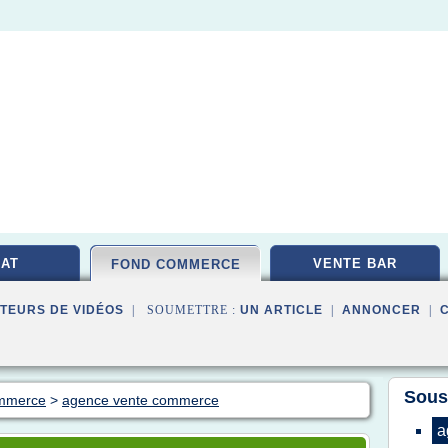
AT
VENTE BAR
FOND COMMERCE
TEURS DE VIDÉOS
| SOUMETTRE :
UN ARTICLE
|
ANNONCER
|
Sous
ommerce
>
agence vente commerce
a