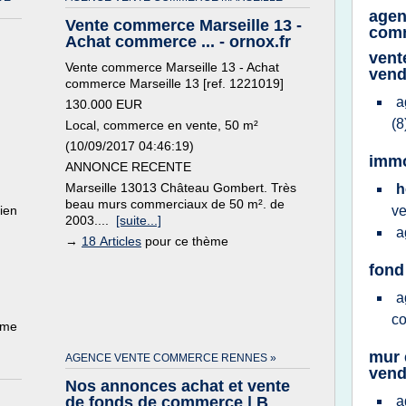
agen
Vente commerce Marseille 13 -
comm
Achat commerce ... - ornox.fr
vent
Vente commerce Marseille 13 - Achat
ven
commerce Marseille 13 [ref. 1221019]
a
130.000 EUR
(8
Local, commerce en vente, 50 m²
(10/09/2017 04:46:19)
immo
ANNONCE RECENTE
Marseille 13013 Château Gombert. Très
h
beau murs commerciaux de 50 m². de
ien
v
2003....
[suite...]
a
→
18 Articles
pour ce thème
fond
a
c
ème
mur 
AGENCE VENTE COMMERCE RENNES »
vend
Nos annonces achat et vente
de fonds de commerce | B
a