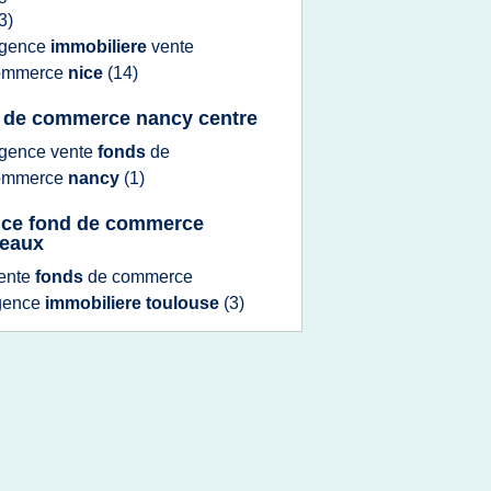
3)
gence
immobiliere
vente
ommerce
nice
(14)
 de commerce nancy centre
gence vente
fonds
de
ommerce
nancy
(1)
ce fond de commerce
eaux
ente
fonds
de
commerce
gence
immobiliere toulouse
(3)