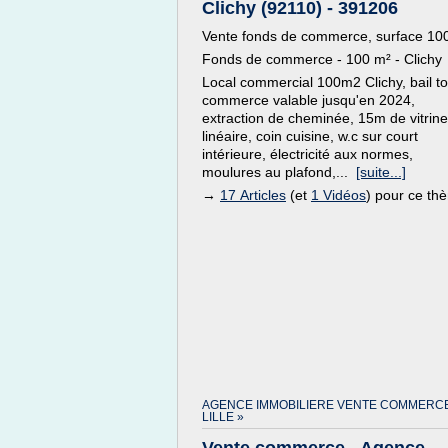
Clichy (92110) - 391206
Vente fonds de commerce, surface 10
Fonds de commerce - 100 m² - Clichy
Local commercial 100m2 Clichy, bail to
commerce valable jusqu'en 2024,
extraction de cheminée, 15m de vitrine
linéaire, coin cuisine, w.c sur court
intérieure, électricité aux normes,
moulures au plafond,...
[suite...]
→
17 Articles
(et
1 Vidéos
) pour ce th
AGENCE IMMOBILIERE VENTE COMMERC
LILLE »