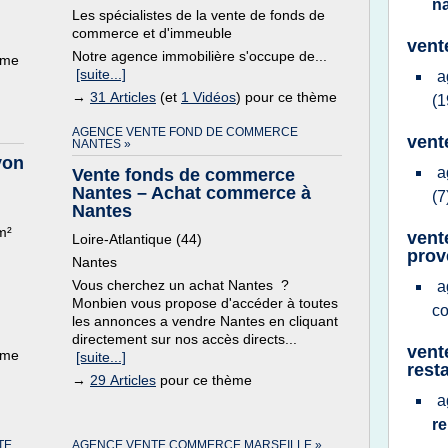
n
Les spécialistes de la vente de fonds de
commerce et d'immeuble
vent
Notre agence immobilière s'occupe de...
ème
[suite...]
a
→
31 Articles
(et
1 Vidéos
) pour ce thème
(1
AGENCE VENTE FOND DE COMMERCE
vent
NANTES »
yon
a
Vente fonds de commerce
Nantes – Achat commerce à
(7
Nantes
m²
vent
Loire-Atlantique (44)
prov
Nantes
Vous cherchez un achat Nantes ?
a
Monbien vous propose d'accéder à toutes
c
les annonces a vendre Nantes en cliquant
directement sur nos accès directs...
vent
ème
[suite...]
rest
→
29 Articles
pour ce thème
a
r
TE
AGENCE VENTE COMMERCE MARSEILLE »