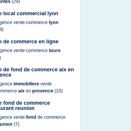
antes
(29)
e local commercial lyon
gence vente commerce
lyon
9)
e de commerce en ligne
gence vente commerce
tours
)
e de fond de commerce aix en
ence
gence
immobiliere
vente
ommerce
aix
en
provence
(10)
e fond de commerce
aurant reunion
gence vente
fond
de
commerce
eunion
(7)