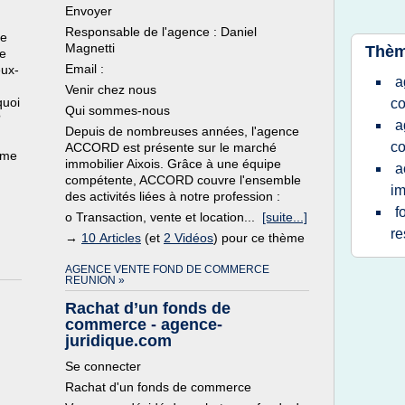
Envoyer
Responsable de l'agence : Daniel
re
Magnetti
Thèm
de
Email :
eux-
a
Venir chez nous
quoi
c
Qui sommes-nous
?
a
Depuis de nombreuses années, l'agence
c
ACCORD est présente sur le marché
ème
immobilier Aixois. Grâce à une équipe
a
compétente, ACCORD couvre l'ensemble
im
des activités liées à notre profession :
f
o Transaction, vente et location...
[suite...]
re
→
10 Articles
(et
2 Vidéos
) pour ce thème
AGENCE VENTE FOND DE COMMERCE
REUNION »
Rachat d’un fonds de
commerce - agence-
juridique.com
Se connecter
Rachat d'un fonds de commerce