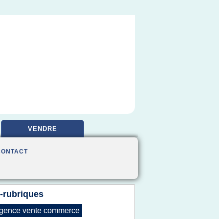
VENDRE
CONTACT
-rubriques
gence vente commerce