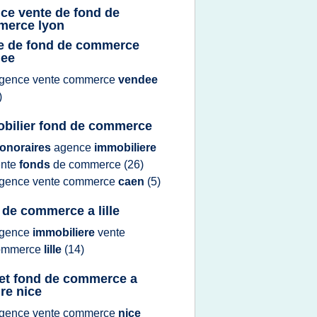
ce vente de fond de
erce lyon
e de fond de commerce
dee
gence vente commerce
vendee
)
bilier fond de commerce
onoraires
agence
immobiliere
ente
fonds
de
commerce
(26)
gence vente commerce
caen
(5)
 de commerce a lille
gence
immobiliere
vente
ommerce
lille
(14)
et fond de commerce a
re nice
gence vente commerce
nice