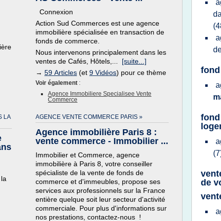
a
Connexion
da
Action Sud Commerces est une agence
(4
immobilière spécialisée en transaction de
a
fonds de commerce.
ière
d
Nous intervenons principalement dans les
ventes de Cafés, Hôtels,...
[suite...]
fond
→
59 Articles
(et
9 Vidéos
) pour ce thème
Voir également
:
a
Agence Immobiliere Specialisee Vente
ma
Commerce
fond
 LA
AGENCE VENTE COMMERCE PARIS »
loge
Agence immobilière Paris 8 :
e
vente commerce - Immobilier ...
a
ans
(7
Immobilier et Commerce, agence
immobilière à Paris 8, votre conseiller
spécialiste de la vente de fonds de
vent
 la
commerce et d'immeubles, propose ses
de v
services aux professionnels sur la France
vent
entière quelque soit leur secteur d'activité
commerciale. Pour plus d'informations sur
a
nos prestations, contactez-nous !