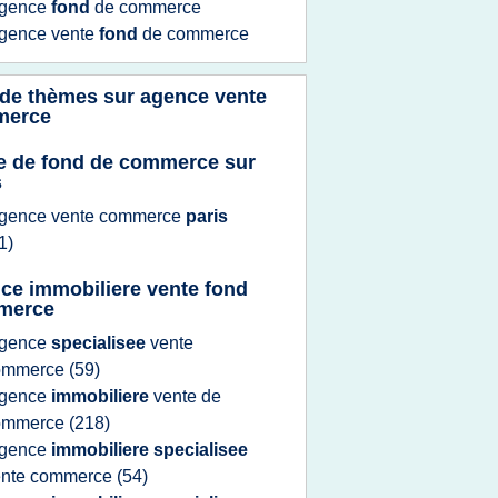
gence
fond
de
commerce
gence vente
fond
de
commerce
 de thèmes sur
agence vente
merce
e de fond de commerce sur
s
gence vente commerce
paris
1)
ce immobiliere vente fond
merce
gence
specialisee
vente
ommerce
(59)
gence
immobiliere
vente
de
ommerce
(218)
gence
immobiliere specialisee
ente commerce
(54)