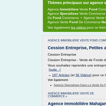
Thèmes principaux sur agence 
Agence
Immobiliere
Vente
Fond
Com
Agence
Specialisee
Vente Commerc
De
Fond
Commerce
•
Agence Vente
Agence Vente
Fond
De
Commerce
Na
Voir également
les vidéos
pour ce thè
AGENCE IMMOBILIERE VENTE FOND COM
Cession Entreprise, Petites 
Cession Entreprise
Cession Entreprise - Vente de Fonds
Vous souhaitez reprendre une entrepri
[suite...]
→
187 Articles
(et
36 Vidéos
) pour ce
Voir également
:
Agence Specialisee Dans La Vente De
AGENCE IMMOBILIERE VENTE DE
COMMERCE »
Agence Immobilière Mahaja