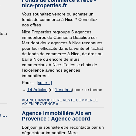
Fonds de commerce à Nice -
o
nice-properties.fr
Vous souhaitez vendre ou acheter un
fonds de commerce à Nice ? Consultez
nos offres
Nice Properties regroupe 5 agences
te à
immobilières de Cannes à Beaulieu sur
Mer dont deux agences à Nice reconnues
pour leur efficacité dans la vente et l'achat
de fonds de commerce à Nice, de droit au
bail à Nice ou encore de murs
commerciaux à Nice. Faites le choix de
l'excellence avec nos agences
immobilières !
Pour...
[suite...]
→
14 Articles
(et
1 Vidéos
) pour ce thème
AGENCE IMMOBILIERE VENTE COMMERCE
AIX EN PROVENCE »
,
Agence immobilière Aix en
...
Provence : Agence accord
Bonjour, je souhaite être recontacté par un
négociateur immobilier. Merci.