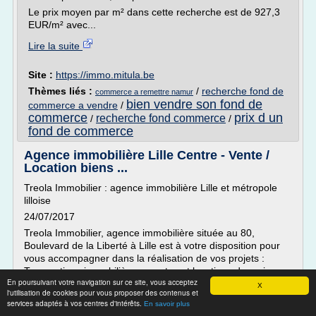
Le prix moyen par m² dans cette recherche est de 927,3
EUR/m² avec...
Lire la suite
Site :
https://immo.mitula.be
Thèmes liés :
/
recherche fond de
commerce a remettre namur
bien vendre son fond de
commerce a vendre
/
commerce
prix d un
recherche fond commerce
/
/
fond de commerce
Agence immobilière Lille Centre - Vente /
Location biens ...
Treola Immobilier : agence immobilière Lille et métropole
lilloise
24/07/2017
Treola Immobilier, agence immobilière située au 80,
Boulevard de la Liberté à Lille est à votre disposition pour
vous accompagner dans la réalisation de vos projets :
Transactions immobilières : ventes et locations de maisons,
En poursuivant votre navigation sur ce site, vous acceptez
appartements, immeubles, commerces, ... Gestion
X
l'utilisation de cookies pour vous proposer des contenus et
immobilière Programme neuf ...
services adaptés à vos centres d'intérêts.
En savoir plus