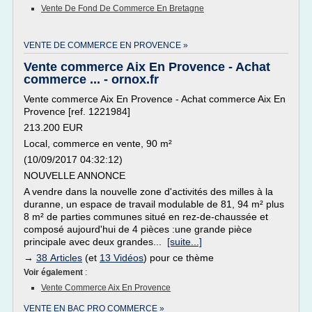
Vente De Fond De Commerce En Bretagne
VENTE DE COMMERCE EN PROVENCE »
Vente commerce Aix En Provence - Achat
commerce ... - ornox.fr
Vente commerce Aix En Provence - Achat commerce Aix En
Provence [ref. 1221984]
213.200 EUR
Local, commerce en vente, 90 m²
(10/09/2017 04:32:12)
NOUVELLE ANNONCE
A vendre dans la nouvelle zone d'activités des milles à la
duranne, un espace de travail modulable de 81, 94 m² plus
8 m² de parties communes situé en rez-de-chaussée et
composé aujourd'hui de 4 pièces :une grande pièce
principale avec deux grandes...
[suite...]
→
38 Articles
(et
13 Vidéos
) pour ce thème
Voir également
:
Vente Commerce Aix En Provence
VENTE EN BAC PRO COMMERCE »