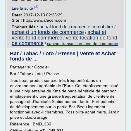
Lire la suite
Date:
2017-12-13 02:25:29
Site :
http://www.afacom.com
achat fond de commerce immobilier
Thèmes liés :
/
achat d un fonds de commerce
achat et
/
vente fond commerce
vente location de fond
/
de commerce
/
cabinet transaction fond de commerce
Bar / Tabac / Loto / Presse | Vente et Achat
fonds de ...
Partager sur Google+
Bar / Tabac / Loto / Presse
Très beau produit sur axe très fréquenté dans un
environnement agréable de l'Eure. Cet établissement situé
à une cinquantaine de Kms de paris bénéficie de part son
emplacement d'une grande fréquentation de clientèle de
passage et d'habitués.Stationnement facile. Fort potentiel
de développement sur la partie Bar. Beau logement
fonctionnel avec 4 chambres. Possibilité achat murs. Jardin
privé et clos.Garage.
Référence : BMD1330
Chiffre d'affaire HT : 245 931...