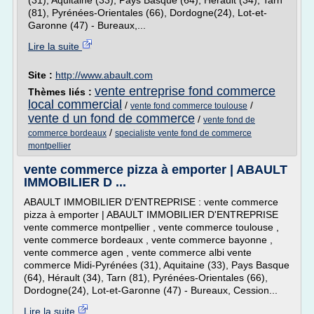
(31), Aquitaine (33), Pays Basque (64), Hérault (34), Tarn
(81), Pyrénées-Orientales (66), Dordogne(24), Lot-et-
Garonne (47) - Bureaux,...
Lire la suite
Site :
http://www.abault.com
vente entreprise fond commerce
Thèmes liés :
local commercial
/
/
vente fond commerce toulouse
vente d un fond de commerce
/
vente fond de
/
commerce bordeaux
specialiste vente fond de commerce
montpellier
vente commerce pizza à emporter | ABAULT
IMMOBILIER D ...
ABAULT IMMOBILIER D'ENTREPRISE : vente commerce
pizza à emporter | ABAULT IMMOBILIER D'ENTREPRISE
vente commerce montpellier , vente commerce toulouse ,
vente commerce bordeaux , vente commerce bayonne ,
vente commerce agen , vente commerce albi vente
commerce Midi-Pyrénées (31), Aquitaine (33), Pays Basque
(64), Hérault (34), Tarn (81), Pyrénées-Orientales (66),
Dordogne(24), Lot-et-Garonne (47) - Bureaux, Cession...
Lire la suite