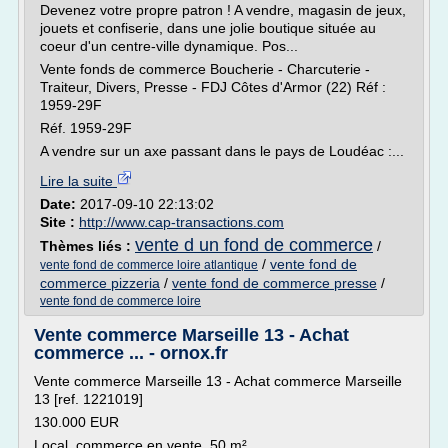
Devenez votre propre patron ! A vendre, magasin de jeux,
jouets et confiserie, dans une jolie boutique située au
coeur d'un centre-ville dynamique. Pos...
Vente fonds de commerce Boucherie - Charcuterie -
Traiteur, Divers, Presse - FDJ Côtes d'Armor (22) Réf :
1959-29F
Réf. 1959-29F
A vendre sur un axe passant dans le pays de Loudéac :...
Lire la suite
Date:
2017-09-10 22:13:02
Site :
http://www.cap-transactions.com
vente d un fond de commerce
Thèmes liés :
/
/
vente fond de
vente fond de commerce loire atlantique
commerce pizzeria
/
vente fond de commerce presse
/
vente fond de commerce loire
Vente commerce Marseille 13 - Achat
commerce ... - ornox.fr
Vente commerce Marseille 13 - Achat commerce Marseille
13 [ref. 1221019]
130.000 EUR
Local, commerce en vente, 50 m²