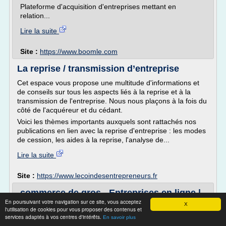
Plateforme d'acquisition d'entreprises mettant en
relation...
Lire la suite
Site :
https://www.boomle.com
La reprise / transmission d’entreprise
Cet espace vous propose une multitude d'informations et
de conseils sur tous les aspects liés à la reprise et à la
transmission de l'entreprise. Nous nous plaçons à la fois du
côté de l'acquéreur et du cédant.
Voici les thèmes importants auxquels sont rattachés nos
publications en lien avec la reprise d'entreprise : les modes
de cession, les aides à la reprise, l'analyse de...
Lire la suite
Site :
https://www.lecoindesentrepreneurs.fr
commerce de gros - Entreprises en ligne |
Vente, cession ...
En poursuivant votre navigation sur ce site, vous acceptez
X
l'utilisation de cookies pour vous proposer des contenus et
Accueil > Annonces de cession d'entreprise > Vente
services adaptés à vos centres d'intérêts.
En savoir plus
société e-commerce + commerce de gros