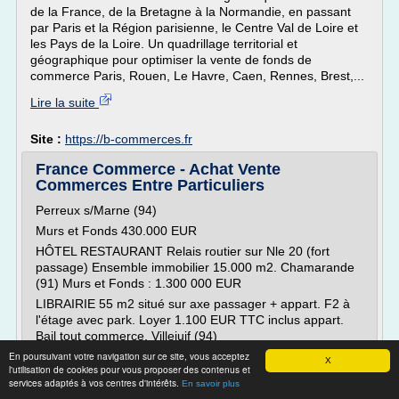
de la France, de la Bretagne à la Normandie, en passant
par Paris et la Région parisienne, le Centre Val de Loire et
les Pays de la Loire. Un quadrillage territorial et
géographique pour optimiser la vente de fonds de
commerce Paris, Rouen, Le Havre, Caen, Rennes, Brest,...
Lire la suite
Site :
https://b-commerces.fr
France Commerce - Achat Vente
Commerces Entre Particuliers
Perreux s/Marne (94)
Murs et Fonds 430.000 EUR
HÔTEL RESTAURANT Relais routier sur Nle 20 (fort
passage) Ensemble immobilier 15.000 m2. Chamarande
(91) Murs et Fonds : 1.300 000 EUR
LIBRAIRIE 55 m2 situé sur axe passager + appart. F2 à
l'étage avec park. Loyer 1.100 EUR TTC inclus appart.
Bail tout commerce. Villejuif (94)
En poursuivant votre navigation sur ce site, vous acceptez
Fonds ou DAB : 88.000 EUR
X
l'utilisation de cookies pour vous proposer des contenus et
RESTAURATION RAPIDE
services adaptés à vos centres d'intérêts.
En savoir plus
Franchise "Pomme...